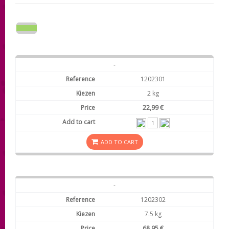
-
1202301
2 kg
22,99 €
ADD TO CART
-
1202302
7.5 kg
68,95 €