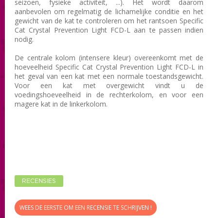
seizoen,
fysieke activiteit
, ...).
Het
wordt daarom
aanbevolen om
regelmatig
de lichamelijke conditie
en het
gewicht van
de kat
te controleren
om
het rantsoen
Specific
Cat Crystal Prevention Light FCD-L
aan te passen
indien
nodig.
De centrale
kolom
(intensere kleur
)
overeenkomt met de
hoeveelheid
Specific Cat Crystal Prevention Light FCD-L
in
het geval van een
kat met een
normale toestand
sgewicht
.
Voor een
kat
met overgewicht
vindt u de
voedingshoeveelheid in de
rechterkolom,
en voor
een
magere
kat
in de
linkerkolom.
RECENSIES
WEES DE EERSTE OM EEN RECENSIE TE SCHRIJVEN !