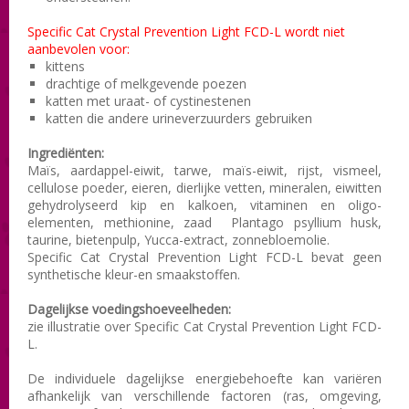
Specific Cat Crystal Prevention Light FCD-L wordt niet
aanbevolen voor
:
kittens
drachtige of melkgevende poezen
katten met uraat- of cystinestenen
katten die andere urineverzuurders gebruiken
Ingrediënten:
Maïs,
aardappel-eiwit
, tarwe, maïs
-eiwit
, rijst
, vismeel
,
cellulose
poeder,
eieren,
dierlijke vetten
, mineralen
, eiwitten
gehydrolyseerd
kip en kalkoen
, vitaminen en
oligo-
elementen
, methionine
, zaad
Plantago
psyllium husk
,
taurine
, bietenpulp,
Yucca
-extract
,
zonnebloemolie.
Specific Cat Crystal Prevention Light FCD-L bevat geen
synthetische
kleur-en smaakstoffen
.
Dagelijkse voedingshoeveelheden:
zie illustratie over Specific Cat Crystal Prevention Light FCD-
L .
De individuele
dagelijkse energiebehoefte
kan variëren
afhankelijk van
verschillende factoren (
ras,
omgeving
,