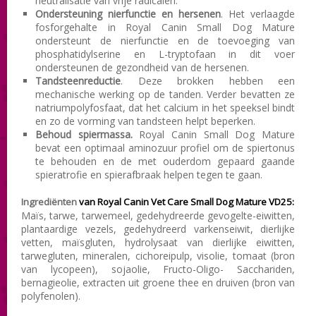
neutralisatie van vrije radicalen.
Ondersteuning nierfunctie en hersenen
. Het verlaagde
fosforgehalte in Royal Canin Small Dog Mature
ondersteunt de nierfunctie en de toevoeging van
phosphatidylserine en L-tryptofaan in dit voer
ondersteunen de gezondheid van de hersenen.
Tandsteenreductie
. Deze brokken hebben een
mechanische werking op de tanden. Verder bevatten ze
natriumpolyfosfaat, dat het calcium in het speeksel bindt
en zo de vorming van tandsteen helpt beperken.
Behoud spiermassa.
Royal Canin Small Dog Mature
bevat een optimaal aminozuur profiel om de spiertonus
te behouden en de met ouderdom gepaard gaande
spieratrofie en spierafbraak helpen tegen te gaan.
Ingrediënten
van Royal Canin Vet Care Small Dog Mature VD25:
Maïs, tarwe, tarwemeel, gedehydreerde gevogelte-eiwitten,
plantaardige vezels, gedehydreerd varkenseiwit, dierlijke
vetten, maïsgluten, hydrolysaat van dierlijke eiwitten,
tarwegluten, mineralen, cichoreipulp, visolie, tomaat (bron
van lycopeen), sojaolie, Fructo-Oligo- Sacchariden,
bernagieolie, extracten uit groene thee en druiven (bron van
polyfenolen).