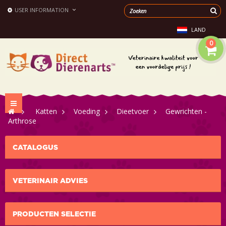
USER INFORMATION
LAND
0
Toggle
>
Katten
>
Voeding
>
Dieetvoer
>
Gewrichten -
navigation
Arthrose
CATALOGUS
VETERINAIR ADVIES
PRODUCTEN SELECTIE