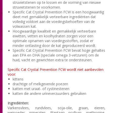
struvietstenen op te lossen en de vorming van nieuwe
struvietstenen te voorkomen.
Specific Cat Crystal Prevention FCW is een hoogwaardig
dieet met gemakkelijk verteerbare ingrediënten dat
volledig voldoet aan de voedingsbehoeften van de
volwassen kat.
Hoogwaardige kwaliteit en gemakkelijk verteerbare
eiwitten
, vetten en
koolhydraten
zorgen voor een
optimale opnamen van voedingsstoffen, zodat er
minder ontlasting door de kat geproduceerd wordt.
Specific Cat Crystal Prevention FCW bevat hoge gehaltes
aan EPA en DHA (speciale omega 3-vetzuren) om de
huid, vacht en gewrichten extra te ondersteunen.
Specific Cat Crystal Prevention FCW wordt niet aanbevolen
voor
:
kittens
drachtige of melkgevende poezen
katten met uraat- of cystinestenen
katten die andere urineverzuurders gebruiken
Ingrediënten:
Varkensvlees,
rundvlees,
soja-olie
, graan
, eieren
,
weipoeder
, mineralen
, Plantago psyllium
,
methionine,