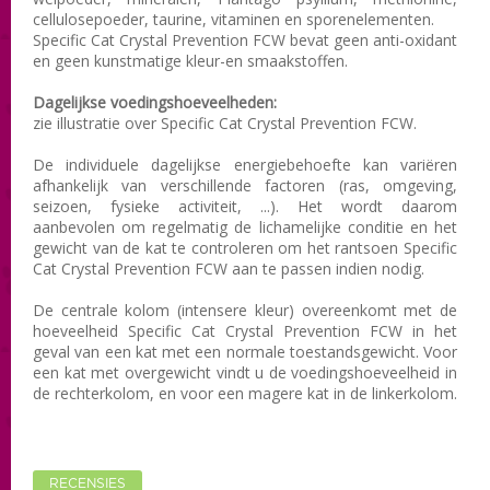
cellulosepoeder
, taurine
, vitaminen en
sporenelementen.
Specific Cat Crystal Prevention FCW bevat geen
anti-oxidant
en geen kunstmatige
kleur-en smaakstoffen
.
Dagelijkse voedingshoeveelheden:
zie illustratie over Specific Cat Crystal Prevention FCW .
De individuele
dagelijkse energiebehoefte
kan variëren
afhankelijk van
verschillende factoren (
ras,
omgeving
,
seizoen,
fysieke activiteit
, ...).
Het
wordt daarom
aanbevolen om
regelmatig
de lichamelijke conditie
en het
gewicht van
de kat
te controleren
om
het rantsoen Specific
Cat Crystal Prevention FCW
aan te passen
indien nodig.
De centrale
kolom
(intensere kleur
)
overeenkomt met de
hoeveelheid
Specific Cat Crystal Prevention FCW in
het
geval van een
kat met een
normale toestand
sgewicht
.
Voor
een
kat
met overgewicht
vindt u de voedingshoeveelheid in
de
rechterkolom,
en voor
een magere
kat
in de
linkerkolom.
RECENSIES