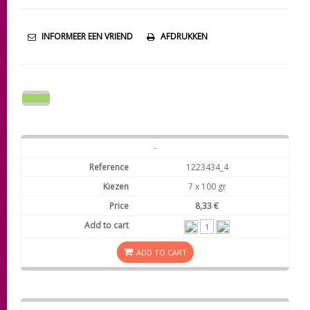
INFORMEER EEN VRIEND
AFDRUKKEN
-
1223434_4
7 x 100 gr
8,33 €
ADD TO CART