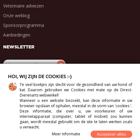
Veterinaire adviezen
Onze weblog
Sponsorprogramma
Aanbiedingen
NEWSLETTER
HOI, WIJ ZIJN DE COOKIES :-)
DEEL MET VRIENDEN
Te veel koekjes zijn slecht voor de gezondheid van uw hond of
kat. Daarom gebruiken we Cookies met mate op de Direct-
.
.
.
.
Dierenarts webwinkel!
Wanneer u een website bezoekt, kan deze informatie in uw
browser opslaan of ophalen, meestal in de vorm van 'cookies '.
Deze informatie, die over u, uw voorkeuren of uw
internetapparaat (computer, tablet of mobiel) zou kunnen
Copyright 2012-2026 Direct-Vet BV. All Rights Reserved.
gaan, wordt meestal gebruikt om de site te laten werken zoals
u verwacht.
Meer informatie
Accepteer alles