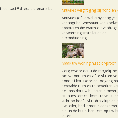
l: contact@direct-dierenarts.be
Antivries vergiftiging bij hond en 
Antivries (of te wel ethyleenglyco
verlaagt het vriespunt van koelwa
apparaten die warmte overdrage
verwarmingsinstallaties en
airconditioning...
Maak uw woning huisdier-proof
Zorg ervoor dat u de mogelijkhei
om woonruimtes af te sluiten v
hond of kat. Door de toegang na
bepaalde ruimtes te beperken ver
de kans dat uw huisdier in onveil
situaties terecht komt terwijl u e
zicht op heeft. Sluit dus altijd de
uw toilet, badkamer, slaapkamer 
niet in de buurt bent om op uw hu
letten...