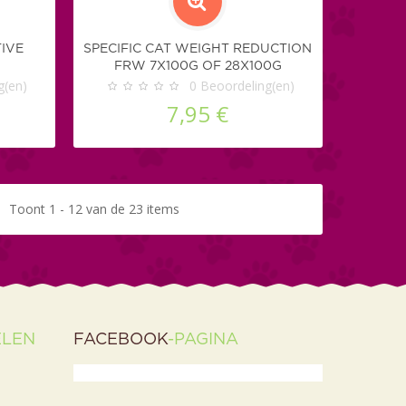
TIVE
SPECIFIC CAT WEIGHT REDUCTION
FRW 7X100G OF 28X100G
g(en)
0
Beoordeling(en)
7,95 €
Toont 1 - 12 van de 23 items
ELEN
FACEBOOK
-PAGINA