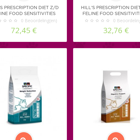
'S PRESCRIPTION DIET Z/D
HILL'S PRESCRIPTION DIE
INE FOOD SENSITIVITIES
FELINE FOOD SENSITIVITI
(BLIKVOER)
0
Beoordeling(en)
BROKKEN
0
Beoordelin
72,45 €
32,76 €