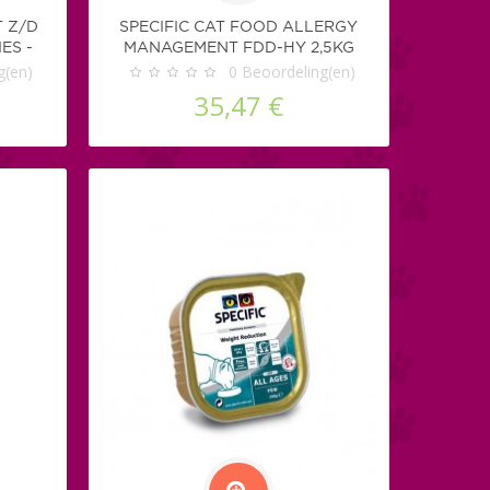
T Z/D
SPECIFIC CAT FOOD ALLERGY
ES -
MANAGEMENT FDD-HY 2,5KG
g(en)
0
Beoordeling(en)
35,47 €