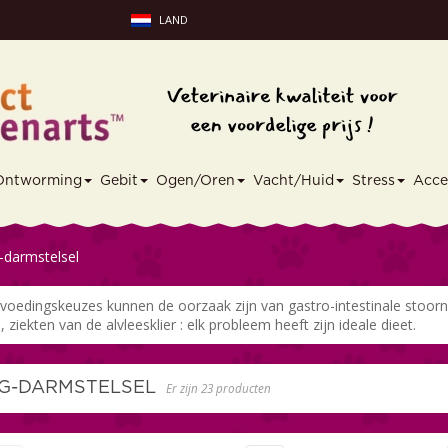
LAND
Ontworming
Gebit
Ogen/Oren
Vacht/Huid
Stress
Acce
darmstelsel
 voedingskeuzes kunnen de oorzaak zijn van gastro-intestinale stoorni
s, ziekten van de alvleesklier : elk probleem heeft zijn ideale dieet.
G-DARMSTELSEL
Er zijn 23 producten