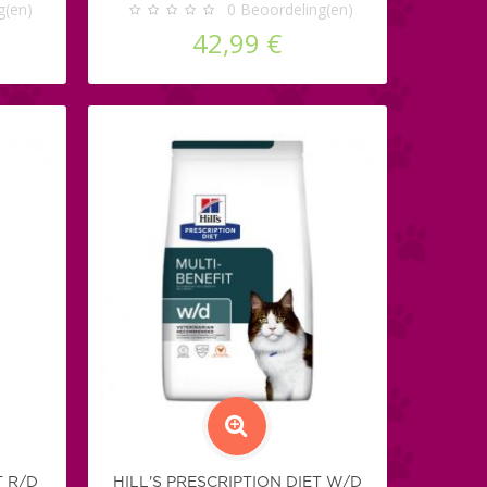
g(en)
0
Beoordeling(en)
42,99 €
T R/D
HILL'S PRESCRIPTION DIET W/D