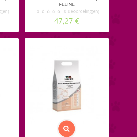
FELINE
g(en)
0
Beoordeling(en)
47,27 €