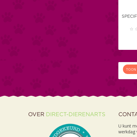
SPECI
TOON 
OVER
DIRECT-DIERENARTS
CONT
U kunt m
werkdag v