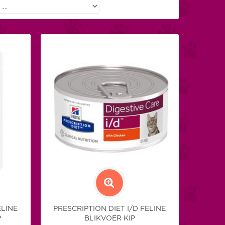
ELINE
PRESCRIPTION DIET I/D FELINE
P
BLIKVOER KIP