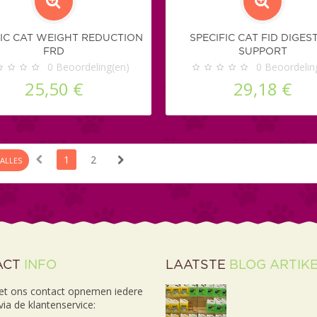
FIC CAT WEIGHT REDUCTION
SPECIFIC CAT FID DIGES
FRD
SUPPORT
0
Beoordeling(en)
0
Beoordelin
25,50 €
29,18 €
1
2
ALLES
ACT
INFO
LAATSTE
BLOG ARTIK
et ons contact opnemen iedere
ia de klantenservice: