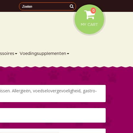
0
MY CART
ssoires
Voedingsupplementen
ssen. Allergieën, voedselovergevoeligheid, gastro-