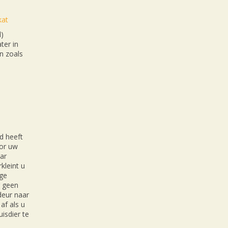
kat
l)
ter in
n zoals
d heeft
oor uw
ar
kleint u
ige
r geen
 deur naar
af als u
isdier te