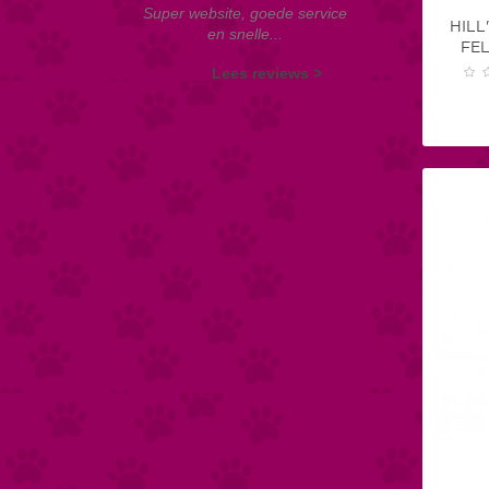
Super website, goede service
HILL
en snelle...
FEL
Lees reviews >