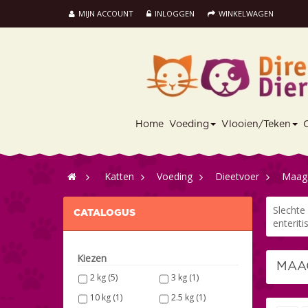
MIJN ACCOUNT
INLOGGEN
WINKELWAGEN
Home
Voeding
Vlooien/Teken
>
Katten
>
Voeding
>
Dieetvoer
>
Maag-
Slechte
CATALOGUS
enteriti
Kiezen
MAA
2 kg
(5)
3 kg
(1)
10 kg
(1)
2.5 kg
(1)