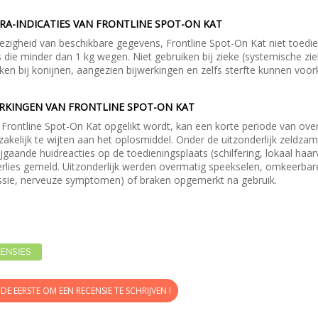
RA-INDICATIES VAN FRONTLINE SPOT-ON KAT
ezigheid van beschikbare gegevens, Frontline Spot-On Kat niet toedi
s die minder dan 1 kg wegen. Niet gebruiken bij zieke (systemische ziek
ken bij konijnen, aangezien bijwerkingen en zelfs sterfte kunnen voo
ERKINGEN VAN FRONTLINE SPOT-ON KAT
 Frontline Spot-On Kat opgelikt wordt, kan een korte periode van o
akelijk te wijten aan het oplosmiddel. Onder de uitzonderlijk zeldz
jgaande huidreacties op de toedieningsplaats (schilfering, lokaal haar
erlies gemeld. Uitzonderlijk werden overmatig speekselen, omkeerba
ssie, nerveuze symptomen) of braken opgemerkt na gebruik.
ENSIES
DE EERSTE OM EEN RECENSIE TE SCHRIJVEN !