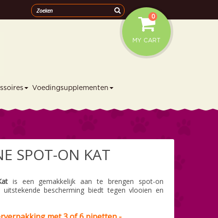
0
MY CART
ssoires
Voedingsupplementen
NE SPOT-ON KAT
Kat
is een gemakkelijk aan te brengen spot-on
t uitstekende bescherming biedt tegen vlooien en
erverpakking
met 3 of 6 pipetten -