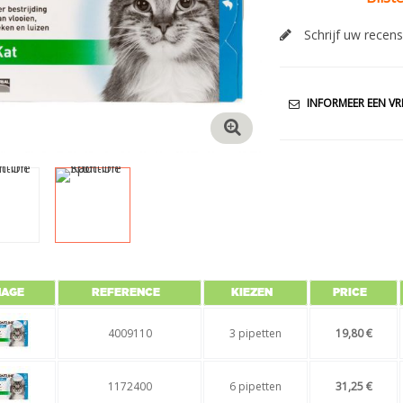
Schrijf uw recens
INFORMEER EEN VR
MAGE
REFERENCE
KIEZEN
PRICE
4009110
3 pipetten
19,80 €
1172400
6 pipetten
31,25 €