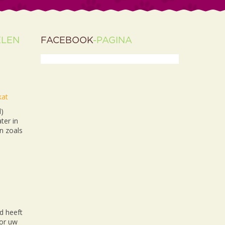
ELEN
FACEBOOK
-PAGINA
kat
l)
ter in
n zoals
d heeft
oor uw