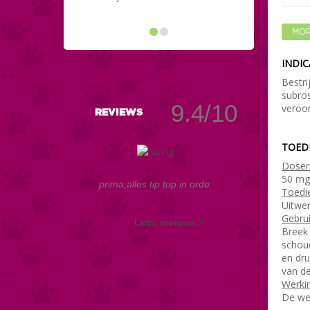
MOR
INDIC
Bestri
subros
9.4/10
veroor
REVIEWS
TOED
Doser
50 mg 
prima,alles tip top in orde.
Toedi
Uitwen
Gebrui
Lees reviews >
Breek
schoud
en dru
van de
Werki
De we