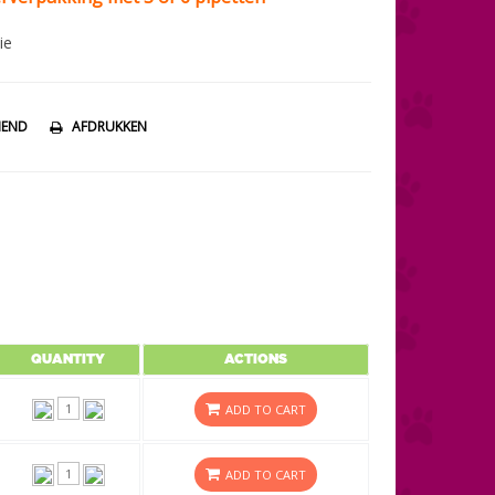
ie
IEND
AFDRUKKEN
QUANTITY
ACTIONS
ADD TO CART
ADD TO CART