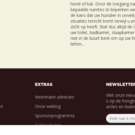
hond of kat. Door de toegang na
bepaalde ruimtes te beperken ver
de kans dat uw huisdier in onveil
situaties terecht komt terwijl u e
zicht op heeft. Sluit dus altijd de
uw toilet, badkamer, slaapkamer 
niet in de buurt bent om op uw hu
letten...
EXTRAS
NEWSLETTE
Met onze nieu
Veterinaire adviezen
u op de hoogte
en
Onze weblog
acties en leuk
Sponsorprogramma
g
Aanbiedingen