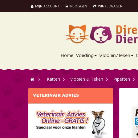
MIJN ACCOUNT
INLOGGEN
WINKELWAGEN
Home
Voeding
Vlooien/Teken
>
Katten
>
Vlooien & Teken
>
Pipetten
>
VETERINAIR ADVIES