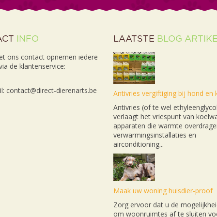
ACT
INFO
LAATSTE
BLOG ARTIK
et ons contact opnemen iedere
ia de klantenservice:
l: contact@direct-dierenarts.be
Antivries vergiftiging bij hond en 
Antivries (of te wel ethyleenglyco
verlaagt het vriespunt van koelwa
apparaten die warmte overdrage
verwarmingsinstallaties en
airconditioning...
Maak uw woning huisdier-proof
Zorg ervoor dat u de mogelijkhei
om woonruimtes af te sluiten v