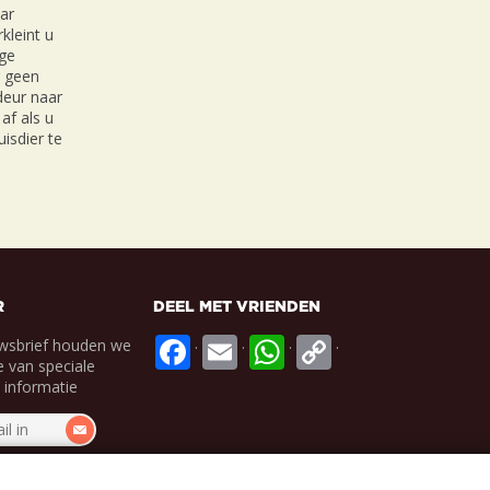
ar
kleint u
ige
r geen
 deur naar
af als u
isdier te
R
DEEL MET VRIENDEN
.
.
.
.
wsbrief houden we
 van speciale
e informatie