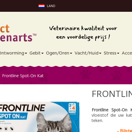
LAND
Ontworming
Gebit
Ogen/Oren
Vacht/Huid
Stress
Acce
Frontline Spot-On Kat
FRONTLI
Frontline Spot-On 
vloeistof die uw ka
teken.
-
Blist