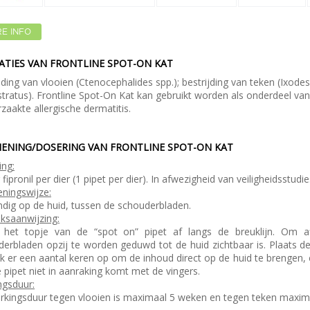
E INFO
ATIES VAN FRONTLINE SPOT-ON KAT
jding van vlooien (Ctenocephalides spp.); bestrijding van teken (Ixodes 
tratus). Frontline Spot-On Kat kan gebruikt worden als onderdeel va
zaakte allergische dermatitis.
IENING/DOSERING VAN FRONTLINE SPOT-ON KAT
ing
:
fipronil per dier (1 pipet per dier). In afwezigheid van veiligheidsstud
eningswijze
:
dig op de huid, tussen de schouderbladen.
ksaanwijzing:
 het topje van de “spot on” pipet af langs de breuklijn. Om a
erbladen opzij te worden geduwd tot de huid zichtbaar is. Plaats d
k er een aantal keren op om de inhoud direct op de huid te brengen, 
 pipet niet in aanraking komt met de vingers.
ngsduur:
rkingsduur tegen vlooien is maximaal 5 weken en tegen teken maxim