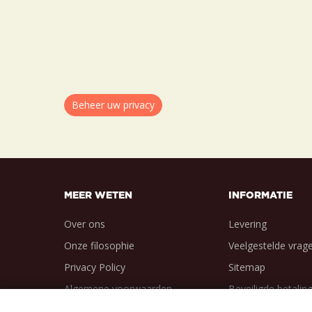
Beheer uw privacy
MEER WETEN
INFORMATIE
Over ons
Levering
Onze filosophie
Veelgestelde vrag
Privacy Policy
Sitemap
Algemene voorwaarden
Beveiligde betalin