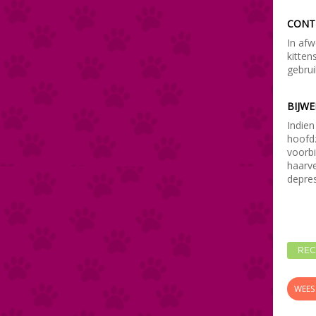
CONT
In afw
kitten
gebrui
BIJW
Indien
hoofdz
voorbi
haarv
depre
REC
WEES 