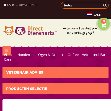
USER INFORMATION
LAND
0
Toggle
>
Honden
>
Ogen & Oren
>
Otifree - Vetoquinol Ear
navigation
Care
VETERINAIR ADVIES
PRODUCTEN SELECTIE