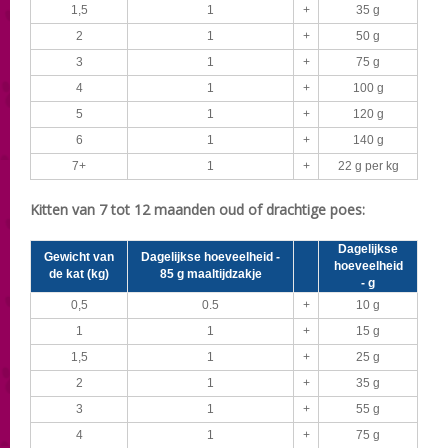
1,5
1
+
35 g
2
1
+
50 g
3
1
+
75 g
4
1
+
100 g
5
1
+
120 g
6
1
+
140 g
7+
1
+
22 g per kg
Kitten van 7 tot 12 maanden oud of drachtige poes:
Dagelijkse
Gewicht van
Dagelijkse hoeveelheid -
hoeveelheid
de kat (kg)
85 g maaltijdzakje
- g
0,5
0.5
+
10 g
1
1
+
15 g
1,5
1
+
25 g
2
1
+
35 g
3
1
+
55 g
4
1
+
75 g