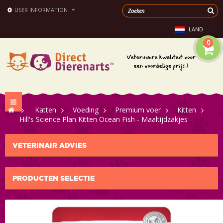
USER INFORMATION
LAND
0
Toggle
>
Katten
>
Voeding
>
Premium voer
>
Kitten
navigation
>
Hill's Science Plan Kitten Ocean Fish - Maaltijdzakjes
VETERINAIR ADVIES
PRODUCTEN SELECTIE