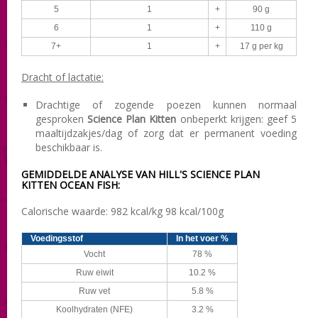
5
1
+
90 g
6
1
+
110 g
7+
1
+
17 g per kg
Dracht of lactatie:
Drachtige of zogende poezen kunnen normaal
gesproken
Science Plan Kitten
onbeperkt krijgen: geef 5
maaltijdzakjes/dag of zorg dat er permanent voeding
beschikbaar is.
GEMIDDELDE ANALYSE VAN HILL'S SCIENCE PLAN
KITTEN OCEAN FISH:
Calorische waarde: 982 kcal/kg 98 kcal/100g
Voedingsstof
In het voer %
Vocht
78 %
Ruw eiwit
10.2 %
Ruw vet
5.8 %
Koolhydraten (NFE)
3.2 %