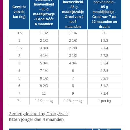
hoeveelheid
hoeveelheid -
hoeveelheid
Gewicht
- 85 g
85 g
- 85 g
van de
maaltijdzakje
maaltijdzakje -
maaltijdzakje
kat (kg)
- Groei van 4
Groei van 7 tot
- Groei vóór
tot 6
12 maanden en
4 maanden
maanden
dracht
0.5
1 1/2
1 1/4
1
1
2 1/2
2 1/8
1 2/3
1.5
3 3/8
2 7/8
2 1/4
2
4 1/4
3 1/2
2 7/8
3
5 3/4
4 3/4
3 3/4
4
7 1/4
6
4 3/4
5
8 1/2
7
5 2/3
6
9 2/3
8
6 1/2
7
11
9
7 1/4
7+
1 1/2 per kg
1 1/4 per kg
1 per kg
Gemengde voeding Droog/Nat:
Kitten jonger dan 4 maanden: