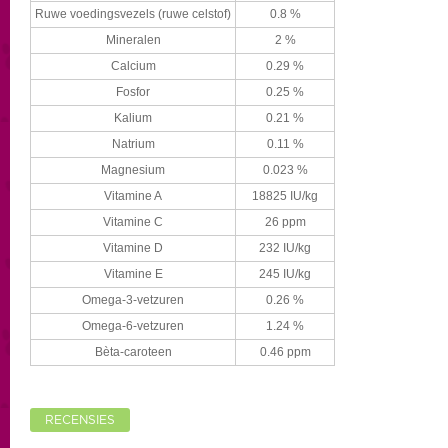
Ruwe voedingsvezels (ruwe celstof)
0.8 %
Mineralen
2 %
Calcium
0.29 %
Fosfor
0.25 %
Kalium
0.21 %
Natrium
0.11 %
Magnesium
0.023 %
Vitamine A
18825 IU/kg
Vitamine C
26 ppm
Vitamine D
232 IU/kg
Vitamine E
245 IU/kg
Omega-3-vetzuren
0.26 %
Omega-6-vetzuren
1.24 %
Bèta-caroteen
0.46 ppm
RECENSIES