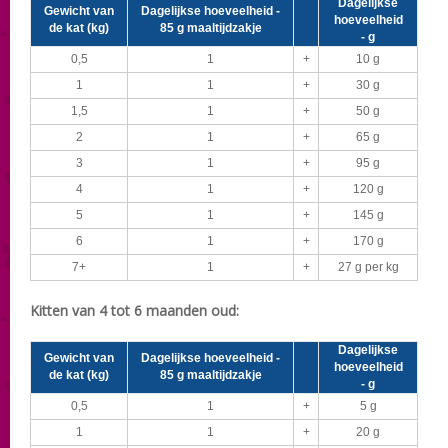
Dagelijkse
Gewicht van
Dagelijkse hoeveelheid -
hoeveelheid
de kat (kg)
85 g maaltijdzakje
- g
0,5
1
+
10 g
1
1
+
30 g
1,5
1
+
50 g
2
1
+
65 g
3
1
+
95 g
4
1
+
120 g
5
1
+
145 g
6
1
+
170 g
7+
1
+
27 g per kg
Kitten van 4 tot 6 maanden oud:
Dagelijkse
Gewicht van
Dagelijkse hoeveelheid -
hoeveelheid
de kat (kg)
85 g maaltijdzakje
- g
0,5
1
+
5 g
1
1
+
20 g