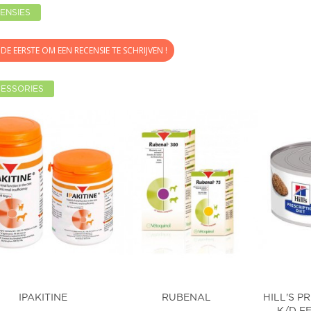
ENSIES
DE EERSTE OM EEN RECENSIE TE SCHRIJVEN !
ESSORIES
IPAKITINE
RUBENAL
HILL'S P
K/D FE