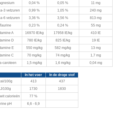
agnesium
0,04 %
0,05 %
11 mg
-3 vetzuren
0,99 %
1,05 %
240 mg
-6 vetzuren
3,36 %
3,56 %
813 mg
Taurine
0,23 %
0,24 %
55 mg
itamine A
16970 IE/kg
17958 IE/kg
410 IE
tamine D
780 IE/kg
825 IE/kg
19 IE
itamine E
550 mg/kg
582 mg/kg
13 mg
tamine C
70 mg/kg
74 mg/kg
1,7 mg
a-caroteen
1,5 mg/kg
1,6 mg/kg
0,04 mg
In het voer
In de droge stof
cal/100g
413
437
kJ/100g
1730
1830
iwit calorieën
77 %
rine pH
6,6 - 6,9