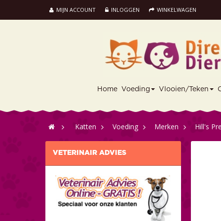
MIJN ACCOUNT
INLOGGEN
WINKELWAGEN
Home
Voeding
Vlooien/Teken
>
Katten
>
Voeding
>
Merken
>
Hill's Pr
VETERINAIR ADVIES