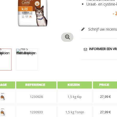
Uraat- en cystine
-
- 
Schrijf uw recens
INFORMEER EEN VR
MAGE
REFERENCE
KIEZEN
PRICE
1230928
1,5 kg Kip
27,99 €
1230933
1,5 kg Tonijn
27,99 €