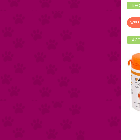
REC
WEES 
ACC