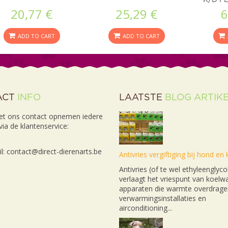
20,77 €
25,29 €
6
ADD TO CART
ADD TO CART
ACT
INFO
LAATSTE
BLOG ARTIK
et ons contact opnemen iedere
ia de klantenservice:
l: contact@direct-dierenarts.be
Antivries vergiftiging bij hond en 
Antivries (of te wel ethyleenglyco
verlaagt het vriespunt van koelwa
apparaten die warmte overdrage
verwarmingsinstallaties en
airconditioning...