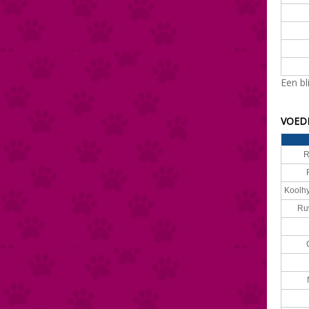
Een b
VOEDI
R
Koolhy
Ru