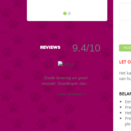
9.4/10
REVIEWS
MOR
LET O
Het k
Snelle levering en goed
van h
verpakt. Goedkoper dan...
BELAN
Lees reviews >
Een
Pre
Het
Pre
ple