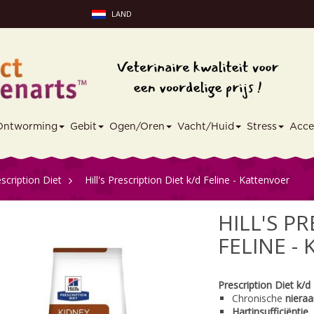
LAND
Ontworming
Gebit
Ogen/Oren
Vacht/Huid
Stress
Acce
escription Diet
>
Hill's Prescription Diet k/d Feline - Kattenvoer
HILL'S P
FELINE -
Prescription Diet k/d 
Chronische
niera
Hartinsufficiëntie