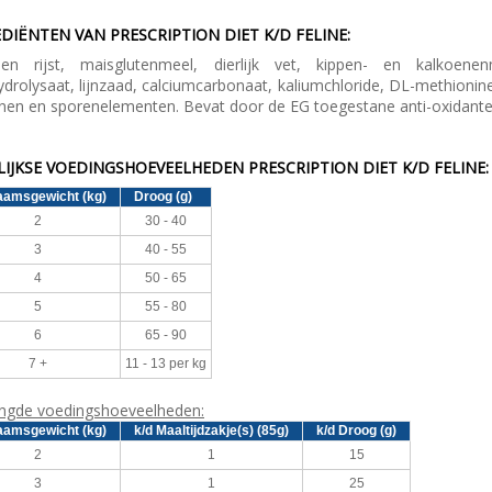
DIËNTEN VAN PRESCRIPTION DIET K/D FELINE:
en rijst, maisglutenmeel, dierlijk vet, kippen- en kalkoenenm
ydrolysaat, lijnzaad, calciumcarbonaat, kaliumchloride, DL-methionine,
inen en sporenelementen. Bevat door de EG toegestane anti-oxidante
IJKSE VOEDINGSHOEVEELHEDEN PRESCRIPTION DIET K/D FELINE:
aamsgewicht (kg)
Droog (g)
2
30 - 40
3
40 - 55
4
50 - 65
5
55 - 80
6
65 - 90
7 +
11 - 13 per kg
gde voedingshoeveelheden:
aamsgewicht (kg)
k/d Maaltijdzakje(s) (85g)
k/d Droog (g)
2
1
15
3
1
25