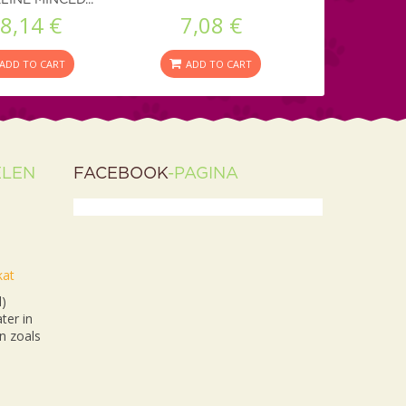
8,14 €
7,08 €
ADD TO CART
ADD TO CART
ELEN
FACEBOOK
-PAGINA
kat
l)
ter in
n zoals