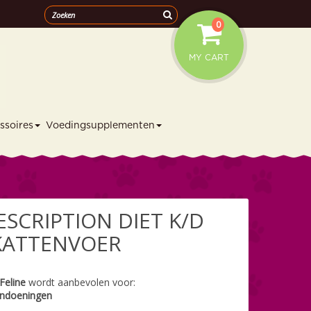
0
MY CART
ssoires
Voedingsupplementen
RESCRIPTION DIET K/D
 KATTENVOER
Feline
wordt aanbevolen voor:
andoeningen