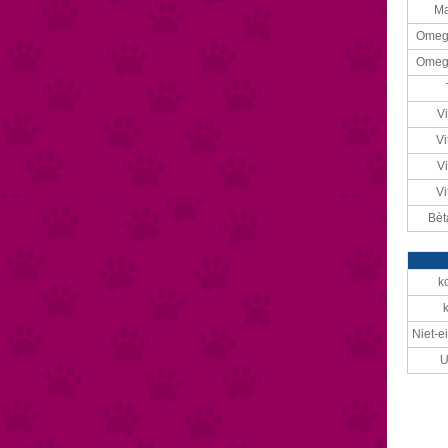
M
Omega
Omega
V
Vi
V
Vi
Bèt
k
Niet-e
U