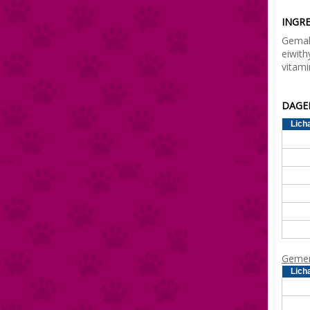
INGRE
Gemal
eiwith
vitam
DAGEL
Lich
Gemen
Lich