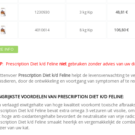
1230930
3 kg Kip
48,81 €
4010614
8 kg Kip
106,80 €
E INFO
P
: Prescription Diet k/d Feline
niet
gebruiken zonder advies van uw di
attenvoer
Prescription Diet k/d Feline
helpt de levensverwachting te ver
uisdieren, door de ontwikkeling en voortgang van symptomen af te 
GRIJKSTE VOORDELEN VAN PRESCRIPTION DIET K/D FELINE:
 verlaagd eiwitgehalte van hoge kwaliteit voorkomt toxische afbraa
scription Diet k/d Feline bevat extra omega 3-vetzuren uit visolie, o
 hoge anti-oxidantengehalte bevordert de neutralisatie van vrije radic
scription Diet k/d Feline smaakt heerlijk en vergemakkelijkt de comb
zier van uw kat.