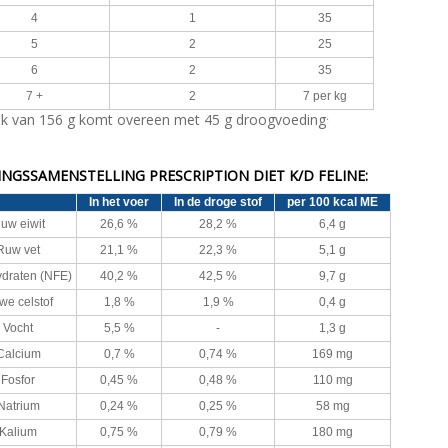
4
1
35
5
2
25
6
2
35
7 +
2
7 per kg
.
lik van 156 g komt overeen met 45 g droogvoeding
NGSSAMENSTELLING PRESCRIPTION DIET K/D FELINE:
In het voer
In de droge stof
per 100 kcal ME
uw eiwit
26,6 %
28,2 %
6,4 g
Ruw vet
21,1 %
22,3 %
5,1 g
draten (NFE)
40,2 %
42,5 %
9,7 g
we celstof
1,8 %
1,9 %
0,4 g
Vocht
5,5 %
-
1,3 g
Calcium
0,7 %
0,74 %
169 mg
Fosfor
0,45 %
0,48 %
110 mg
Natrium
0,24 %
0,25 %
58 mg
Kalium
0,75 %
0,79 %
180 mg