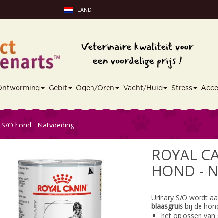
LAND
Ontworming
Gebit
Ogen/Oren
Vacht/Huid
Stress
Acce
y S/O hond - Natvoeding
ROYAL CA
HOND - 
Urinary S/O wordt a
blaasgruis
bij de hond
het oplossen van s