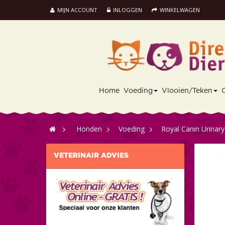
MIJN ACCOUNT
INLOGGEN
WINKELWAGEN
Home
Voeding
Vlooien/Teken
>
Honden
>
Voeding
>
Royal Canin Urinar
VETERINAIR ADVIES