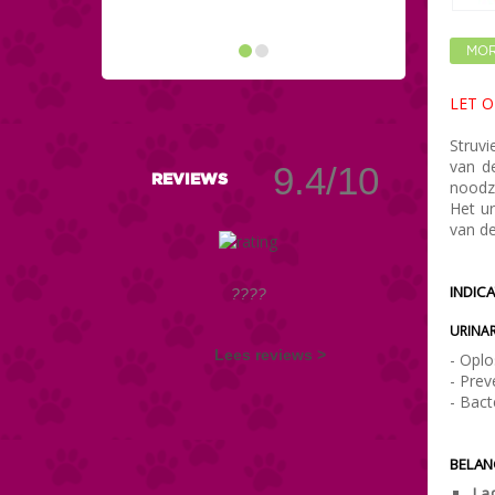
MOR
LET OP
Struvi
van d
9.4/10
REVIEWS
noodza
Het ur
van d
INDICA
????
URINAR
Lees reviews >
- Oplo
- Prev
- Bacte
BELAN
La