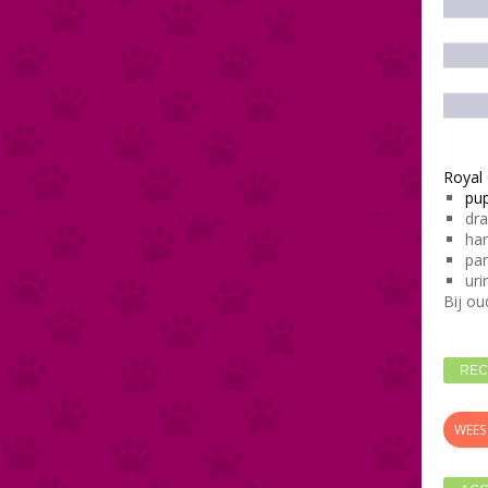
Royal 
pu
dra
har
pan
uri
Bij ou
REC
WEES 