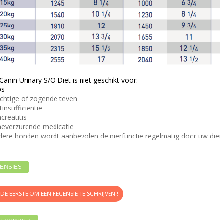
Canin Urinary S/O Diet is niet geschikt voor:
ps
chtige of zogende teven
tinsufficiëntie
creatitis
neverzurende medicatie
dere honden wordt aanbevolen de nierfunctie regelmatig door uw dier
ENSIES
DE EERSTE OM EEN RECENSIE TE SCHRIJVEN !