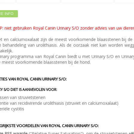
E INFO
: niet gebruiken Royal Canin Urinary S/O zonder advies van uw dieren
et en calciumoxalaat zijn de meest voorkomende blaasstenen bij de
e behandeling van urolithiasis. Als de oorzaak niet kan worden weg
kelijk.
inary programma van Royal Canin biedt u met Urinary S/O en Urinary
e meest voorkomende blaasstenen bij de hond.
TIES VAN ROYAL CANIN URINARY S/O:
Y S/O DIET IS AANVEVOLEN VOOR:
ssen van struvietstenen
entie van recidivirende urolithiasis (struviet en calciumoxalaat)
riële cystitis
GRIJKSTE VOORDELEN
VAN ROYAL CANIN URINARY S/O
:
ge RSS waarde
("Relative Super Saturation") om de struvietstenen effe