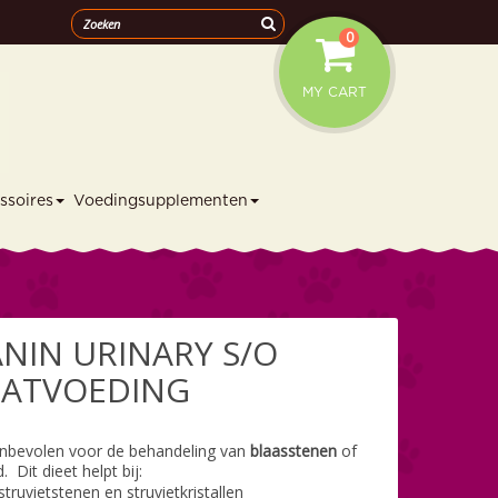
0
MY CART
ssoires
Voedingsupplementen
NIN URINARY S/O
NATVOEDING
anbevolen voor de behandeling van
blaasstenen
of
. Dit dieet helpt bij:
truvietstenen en struvietkristallen