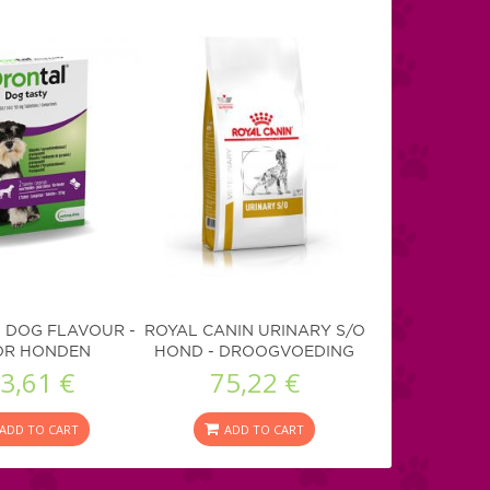
 DOG FLAVOUR -
ROYAL CANIN URINARY S/O
OR HONDEN
HOND - DROOGVOEDING
3,61 €
75,22 €
ADD TO CART
ADD TO CART