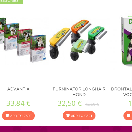
ESSORIES
ADVANTIX
FURMINATOR LONGHAIR
DRONTAL
HOND
VO
33,84 €
32,50 €
1
42,50 €
ADD TO CART
ADD TO CART