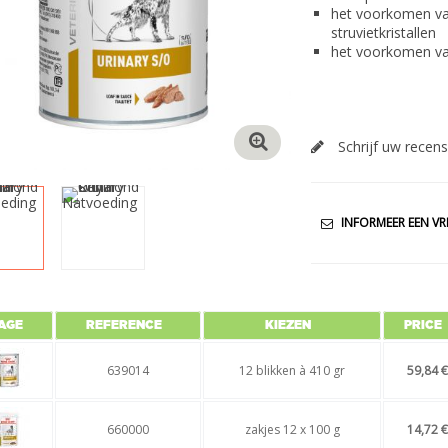
het voorkomen va
struvietkristallen
het voorkomen va
Schrijf uw recens
INFORMEER EEN VR
AGE
REFERENCE
KIEZEN
PRICE
639014
12 blikken à 410 gr
59,84 €
660000
zakjes 12 x 100 g
14,72 €