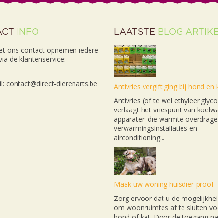
ACT
INFO
LAATSTE
BLOG ARTIK
et ons contact opnemen iedere
ia de klantenservice:
l: contact@direct-dierenarts.be
Antivries vergiftiging bij hond en 
Antivries (of te wel ethyleenglyco
verlaagt het vriespunt van koelwa
apparaten die warmte overdrage
verwarmingsinstallaties en
airconditioning...
Maak uw woning huisdier-proof
Zorg ervoor dat u de mogelijkhei
om woonruimtes af te sluiten v
hond of kat. Door de toegang na