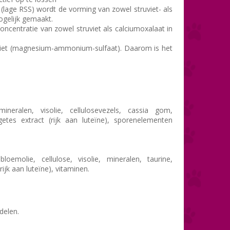
lage RSS) wordt de vorming van zowel struviet- als
gelijk gemaakt.
ncentratie van zowel struviet als calciumoxalaat in
viet (magnesium-ammonium-sulfaat). Daarom is het
ineralen, visolie, cellulosevezels, cassia gom,
getes extract (rijk aan luteïne), sporenelementen
loemolie, cellulose, visolie, mineralen, taurine,
ijk aan luteïne), vitaminen.
delen.