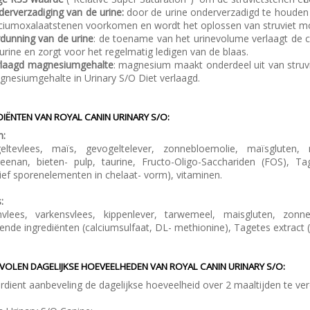
erverzadiging van de urine:
door de urine onderverzadigd te houden (
ciumoxalaatstenen voorkomen en wordt het oplossen van struviet mo
dunning van de urine
: de toename van het urinevolume verlaagt de co
urine en zorgt voor het regelmatig ledigen van de blaas.
rlaagd magnesiumgehalte
: magnesium maakt onderdeel uit van stru
nesiumgehalte in Urinary S/O Diet verlaagd.
DIËNTEN
VAN ROYAL CANIN URINARY S/O:
n:
eltevlees, maïs, gevogeltelever, zonnebloemolie, maïsgluten, m
geenan, bieten- pulp, taurine, Fructo-Oligo-Sacchariden (FOS), Ta
sief sporenelementen in chelaat- vorm), vitaminen.
:
nvlees, varkensvlees, kippenlever, tarwemeel, maisgluten, zonneb
ende ingrediënten (calciumsulfaat, DL- methionine), Tagetes extract (r
VOLEN DAGELIJKSE HOEVEELHEDEN
VAN ROYAL CANIN URINARY S/O:
rdient aanbeveling de dagelijkse hoeveelheid over 2 maaltijden te ver