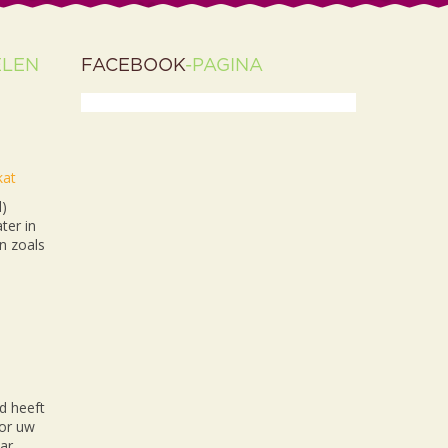
ELEN
FACEBOOK
-PAGINA
kat
l)
ter in
n zoals
d heeft
oor uw
ar