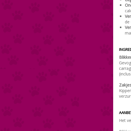
Ond
cal
Ver
de 
Ve
mag
INGRE
Blikke
Gevog
carra
(inclu
Zakjes
Kippe
verzur
AANBE
Het ve