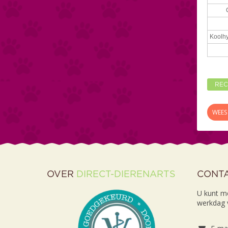
Koolhy
REC
WEES 
OVER
DIRECT-DIERENARTS
CONT
U kunt m
werkdag v