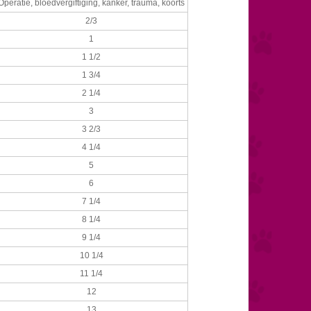
Operatie, bloedvergiftiging, kanker, trauma, koorts
2/3
1
1 1/2
1 3/4
2 1/4
3
3 2/3
4 1/4
5
6
7 1/4
8 1/4
9 1/4
10 1/4
11 1/4
12
13