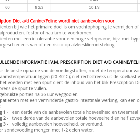
60
8 2/3
10 1/3
iption Diet a/d Canine/Feline
wordt
niet
aanbevolen voor:
iënten bij wie het primaire doel is om vochtophoping te vermijden o
alproducten, fosfor of natrium te voorkomen.
iënten met een intolerantie voor een hoge vetopname, bijv. met hyper
rgeschiedenis van of een risico op alvleesklierontsteking.
LLENDE INFORMATIE I.V.M. PRESCRIPTION DIET A/D CANINE/FELI
r de beste opname van de voedingstoffen, moet de temperatuur van
haamstemperatuur liggen (20-40°C); niet rechtstreeks uit de koelkast 
 het voeden met een spuit dient de inhoud van het blik
Prescription Di
orens de spuit te vullen.
ebruikte porties na 36 uur weggooien.
 patiënten met een verminderde gastro-intestinale werking, kan een 
:
g 1
- een derde van de aanbevolen totale hoeveelheid en tweemaal 
g 2
- twee derde van de aanbevolen totale hoeveelheid en half zovee
g 3
- volledig aanbevolen hoeveelheid, onverdund.
or sondevoeding mengen met 1-2 delen water.