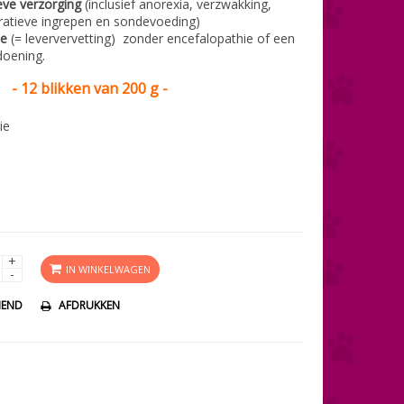
eve verzorging
(inclusief anorexia, verzwakking,
eratieve ingrepen en sondevoeding)
se
(= leververvetting) zonder encefalopathie of een
doening.
- 12 blikken van 200 g -
ie
+
IN WINKELWAGEN
-
IEND
AFDRUKKEN