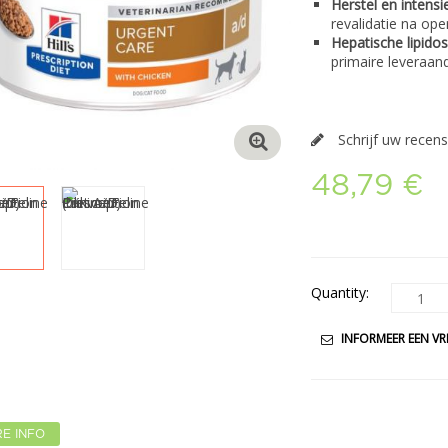
Herstel en intensi
revalidatie na op
Hepatische lipido
primaire leveraan
Schrijf uw recens
48,79 €
Quantity:
INFORMEER EEN VR
E INFO