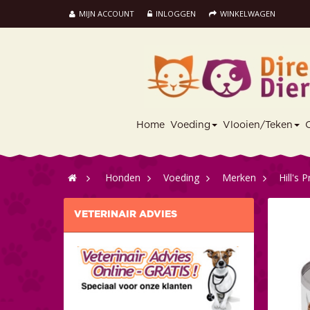
MIJN ACCOUNT
INLOGGEN
WINKELWAGEN
Home
Voeding
Vlooien/Teken
>
Honden
>
Voeding
>
Merken
>
Hill's 
VETERINAIR ADVIES