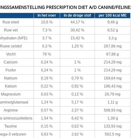
NGSSAMENSTELLING PRESCRIPTION DIET A/D CANINE/FELINE:
In het voer
In de droge stof
per 100 kcal ME
Ruw eiwit
10,6 %
44,17 %
9,46 g
Ruw vet
7,3 %
30,42 %
6,52 g
lhydraten (NFE)
3,7 %
15,42 %
3,3 g
Ruwe celstof
0,3 %
1,25 %
267,86 mg
Vocht
76 %
67,86 g
Calcium
0,24 %
1 %
214,29 mg
Fosfor
0,24 %
1 %
214,29 mg
Natrium
0,19 %
0,79 %
169,64 mg
Kalium
0,22 %
0,92 %
196,43 mg
Magnesium
0,03 %
0,12 %
26,79 mg
tamine/glutamaat
1,24 %
5,17 %
1,11 g
Arginine
0,57 %
2,37 %
508,93 mg
te aminozuurketens
1,54 %
6,42 %
1,38 g
Taurine
0,15 %
0,62 %
133,93 mg
ega-3 vetzuren
0,63 %
2,62 %
562,5 mg