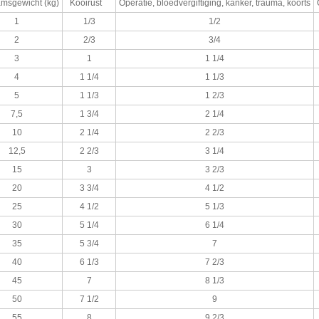
msgewicht (kg)
Kooirust
Operatie, bloedvergiftiging, kanker, trauma, koorts
1
1/3
1/2
2
2/3
3/4
3
1
1 1/4
4
1 1/4
1 1/3
5
1 1/3
1 2/3
7,5
1 3/4
2 1/4
10
2 1/4
2 2/3
12,5
2 2/3
3 1/4
15
3
3 2/3
20
3 3/4
4 1/2
25
4 1/2
5 1/3
30
5 1/4
6 1/4
35
5 3/4
7
40
6 1/3
7 2/3
45
7
8 1/3
50
7 1/2
9
55
8
9 2/3