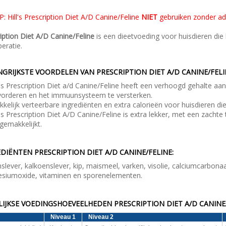
: Hill's Prescription Diet A/D Canine/Feline
NIET
gebruiken zonder ad
iption Diet A/D Canine/Feline
is een dieetvoeding voor huisdieren die 
eratie.
GRIJKSTE VOORDELEN VAN PRESCRIPTION DIET A/D CANINE/FELI
l's Prescription Diet a/d Canine/Feline heeft een v
erhoogd gehalte aan
vorderen en het immuunsysteem te versterken.
kelijk verteerbare ingrediënten en extra calorieën voor huisdieren die
l's Prescription Diet A/D Canine/Feline is extra lekker, met een zacht
gemakkelijkt.
DIËNTEN PRESCRIPTION DIET A/D CANINE/FELINE:
slever, kalkoenslever, kip, maismeel, varken, visolie, calciumcarbonaat
siumoxide, vitaminen en sporenelementen.
IJKSE VOEDINGSHOEVEELHEDEN PRESCRIPTION DIET A/D CANINE/
Niveau 1
Niveau 2