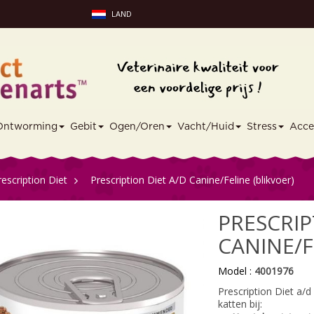
LAND
Ontworming
Gebit
Ogen/Oren
Vacht/Huid
Stress
Acce
Prescription Diet
>
Prescription Diet A/D Canine/Feline (blikvoer)
PRESCRIP
CANINE/F
Model :
4001976
Prescription Diet a/
katten bij: