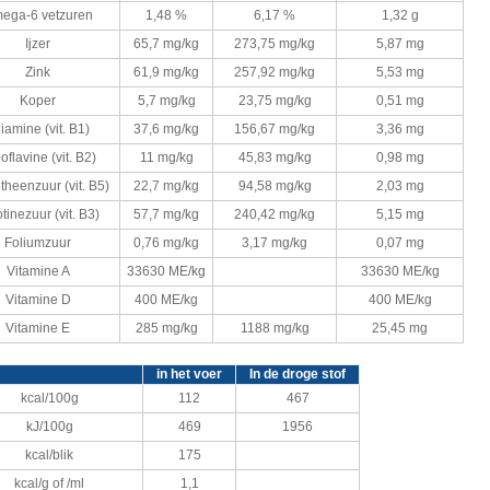
ega-6 vetzuren
1,48 %
6,17 %
1,32 g
Ijzer
65,7 mg/kg
273,75 mg/kg
5,87 mg
Zink
61,9 mg/kg
257,92 mg/kg
5,53 mg
Koper
5,7 mg/kg
23,75 mg/kg
0,51 mg
iamine (vit. B1)
37,6 mg/kg
156,67 mg/kg
3,36 mg
oflavine (vit. B2)
11 mg/kg
45,83 mg/kg
0,98 mg
theenzuur (vit. B5)
22,7 mg/kg
94,58 mg/kg
2,03 mg
tinezuur (vit. B3)
57,7 mg/kg
240,42 mg/kg
5,15 mg
Foliumzuur
0,76 mg/kg
3,17 mg/kg
0,07 mg
Vitamine A
33630 МЕ/kg
33630 МЕ/kg
Vitamine D
400 МЕ/kg
400 МЕ/kg
Vitamine E
285 mg/kg
1188 mg/kg
25,45 mg
in het voer
In de droge stof
kcal/100g
112
467
kJ/100g
469
1956
kcal/blik
175
kcal/g of /ml
1,1