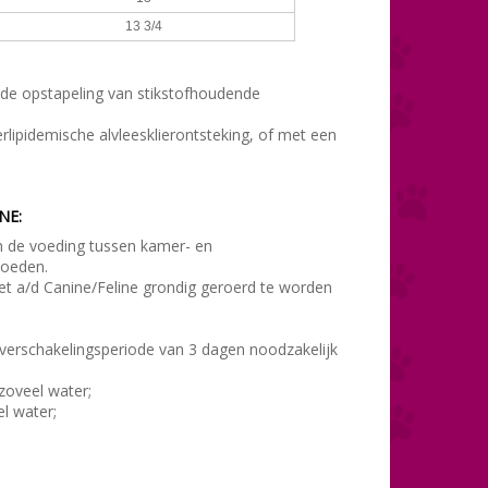
13 3/4
f de opstapeling van stikstofhoudende
lipidemische alvleesklierontsteking, of met een
NE:
 de voeding tussen kamer- en
voeden.
et a/d Canine/Feline
grondig geroerd te worden
overschakelingsperiode van 3 dagen noodzakelijk
zoveel water;
l water;