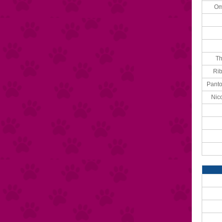
Om
Th
Rib
Panto
Nico