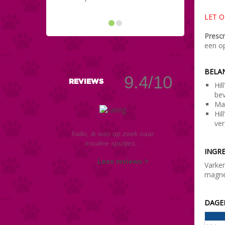
LET OP
Prescr
een op
BELAN
9.4/10
REVIEWS
Hil
be
Mak
Hil
ver
hallo, ik was op zoek naar
insuline spuitjes...
INGRE
Lees reviews >
Varken
magne
DAGEL