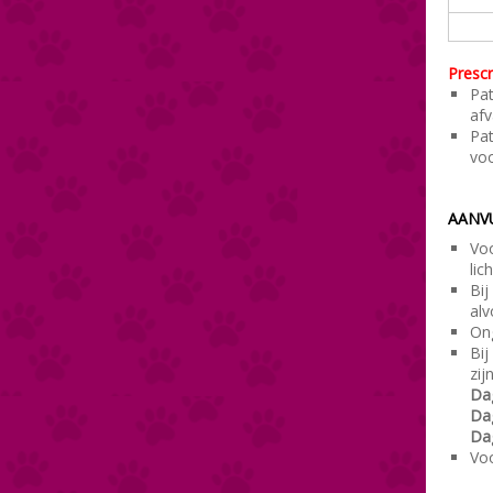
Prescr
Pat
afv
Pat
voo
AANVU
Voo
lic
Bij
alv
Ong
Bij
zijn
Da
Da
Da
Vo