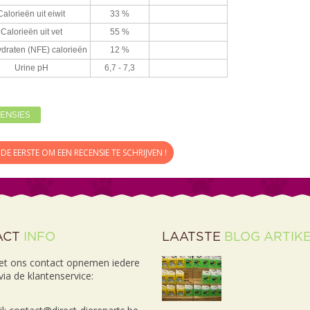
Calorieën uit eiwit
33 %
Calorieën uit vet
55 %
draten (NFE) calorieën
12 %
Urine pH
6,7 - 7,3
ENSIES
DE EERSTE OM EEN RECENSIE TE SCHRIJVEN !
ACT
INFO
LAATSTE
BLOG ARTIK
et ons contact opnemen iedere
ia de klantenservice: