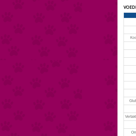
VOEDI
Koo
Glu
Vertak
Om