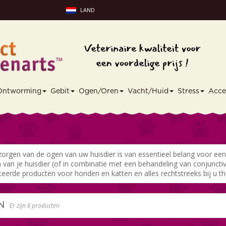
LAND
Ontworming
Gebit
Ogen/Oren
Vacht/Huid
Stress
Acce
zorgen van de ogen van uw huisdier is van essentieel belang voor e
 van je huisdier (of in combinatie met een behandeling van conjunctiv
teerde producten voor honden en katten en alles rechtstreeks bij u th
EN
Er zijn 6 producten