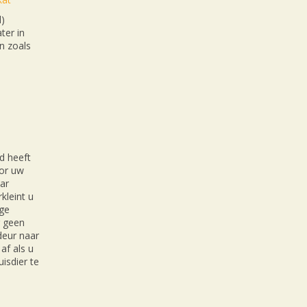
l)
ter in
n zoals
d heeft
oor uw
ar
kleint u
ige
r geen
 deur naar
af als u
isdier te