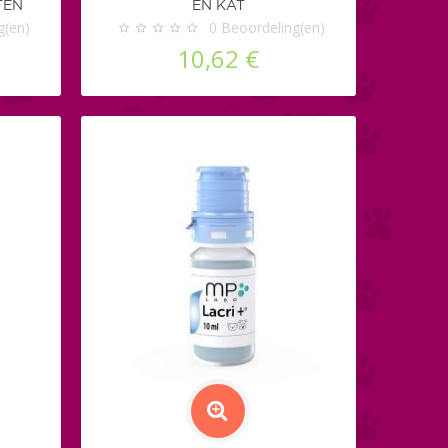
TEN
EN KAT
g(en)
0
Beoordeling(en)
10,62 €