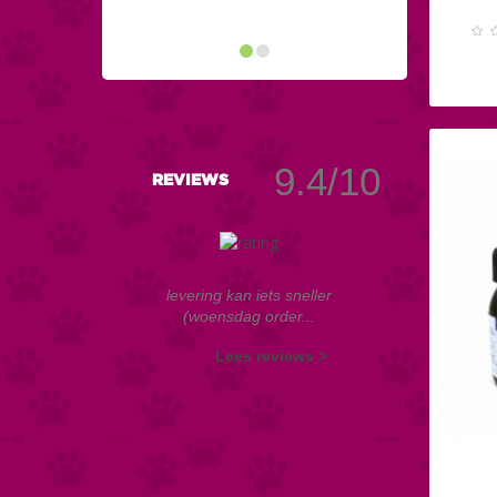
9.4/10
REVIEWS
levering kan iets sneller
(woensdag order...
Lees reviews >