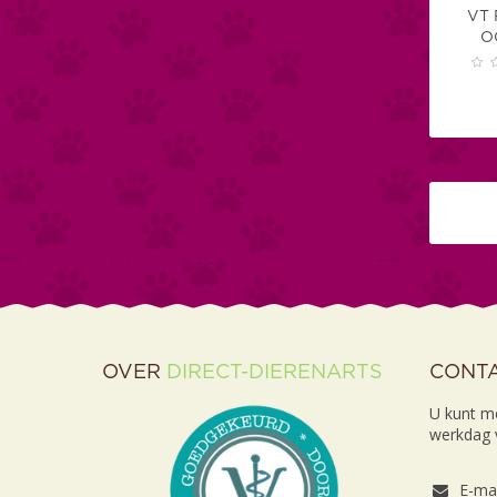
VT 
O
OVER
DIRECT-DIERENARTS
CONT
U kunt m
werkdag v
E-mai