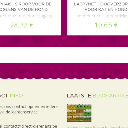
PHAK - SIROOP VOOR DE
LACRYNET - OOGVERZOR
OGLENS VAN DE HOND
VOOR KAT EN HOND
0
Beoordeling(en)
0
Beoordelin
28,32 €
10,65 €
ACT
INFO
LAATSTE
BLOG ARTIK
et ons contact opnemen iedere
ia de klantenservice:
l: contact@direct-dierenarts.be
Antivries vergiftiging bij hond en 