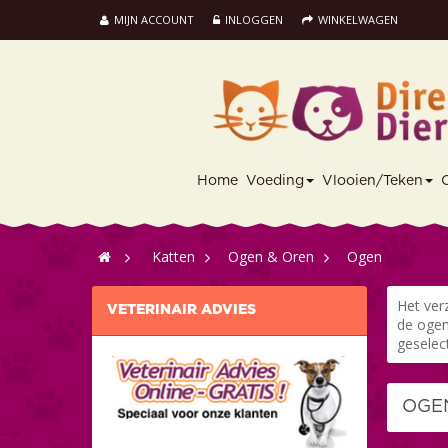
MIJN ACCOUNT
INLOGGEN
WINKELWAGEN
Home
Voeding
Vlooien/Teken
>
Katten
>
Ogen & Oren
>
Ogen
Het ver
VETERINAIR ADVIES
de ogen
geselec
OG