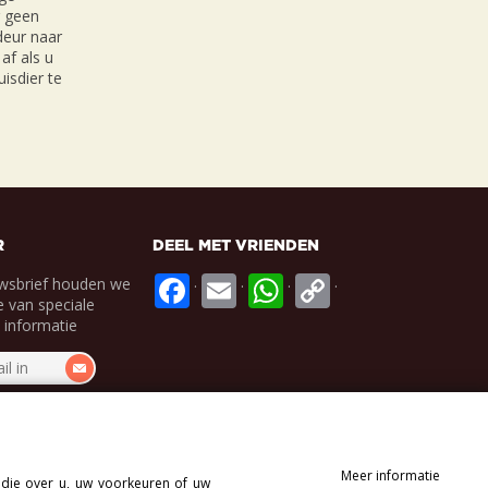
r geen
 deur naar
af als u
isdier te
R
DEEL MET VRIENDEN
.
.
.
.
wsbrief houden we
 van speciale
e informatie
Meer informatie
 die over u, uw voorkeuren of uw