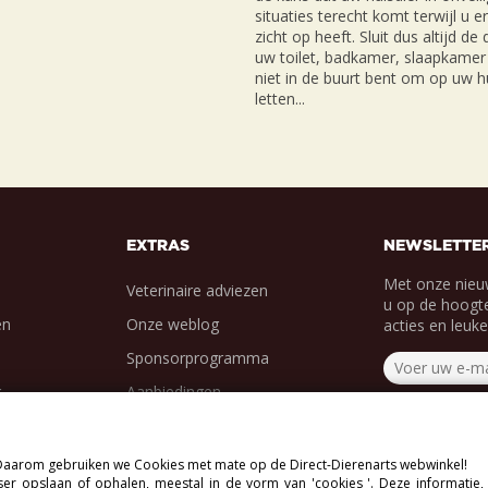
situaties terecht komt terwijl u e
zicht op heeft. Sluit dus altijd de
uw toilet, badkamer, slaapkamer 
niet in de buurt bent om op uw hu
letten...
EXTRAS
NEWSLETTE
Met onze nieu
Veterinaire adviezen
u op de hoogte
en
Onze weblog
acties en leuk
Sponsorprogramma
g
Aanbiedingen
. Daarom gebruiken we Cookies met mate op de Direct-Dierenarts webwinkel!
r opslaan of ophalen, meestal in de vorm van 'cookies '. Deze informatie,
.