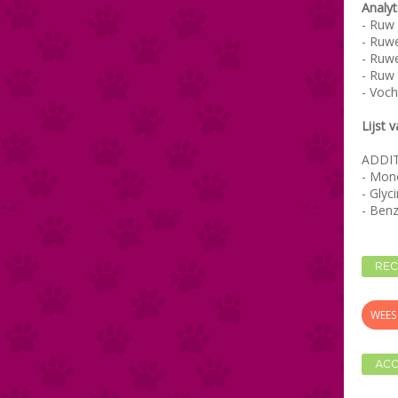
Analy
- Ruw 
- Ruw
- Ruwe
- Ruw 
- Vo
Lijst 
ADDIT
- Mono
- Glyci
- Benz
REC
WEES 
ACC