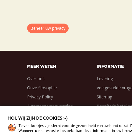
Beheer uw privacy
MEER WETEN
INFORMATIE
Over ons
Levering
Onze filosophie
Veelgestelde vrag
Privacy Policy
Sitemap
Algemene voorwaarden
Beveiligde betalin
HOI, WIJ ZIJN DE COOKIES :-)
Te veel koekjes zijn slecht voor de gezondheid van uw hond of kat
Wanneer u een website bezoekt, kan deze informatie in uw browse
Copyright 2012-2026 Direct-Vet BV. All Rights Reserved