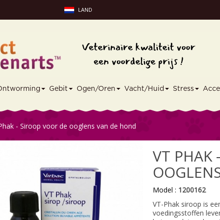
LAND
Ontworming
Gebit
Ogen/Oren
Vacht/Huid
Stress
Acce
Phak - Siroop voor de ooglens van de hond
VT PHAK 
OOGLENS
Model :
1200162
VT-Phak siroop is e
voedingsstoffen lever