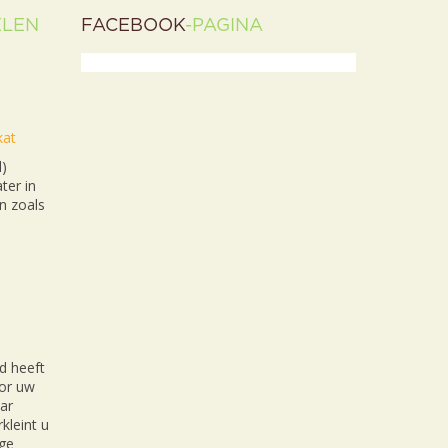
ELEN
FACEBOOK
-PAGINA
kat
l)
ter in
n zoals
d heeft
oor uw
ar
kleint u
ige