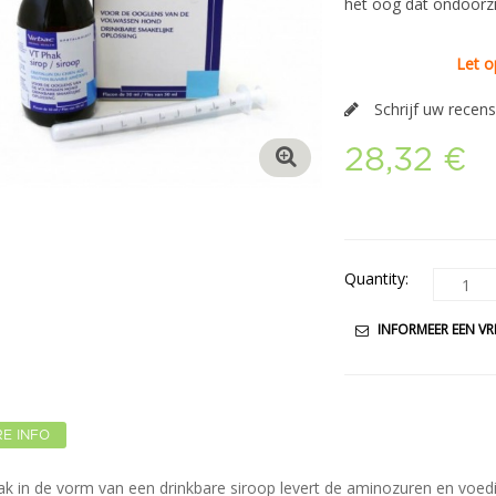
het oog dat ondoorzic
Let o
Schrijf uw recens
28,32 €
Quantity:
INFORMEER EEN VR
E INFO
k in de vorm van een drinkbare siroop levert de aminozuren en voedi