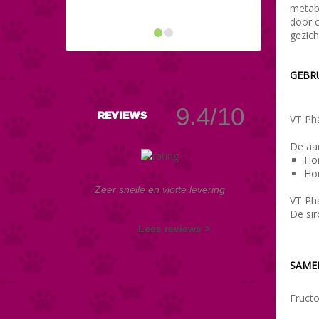
metabo
door c
gezic
GEBR
9.4/10
REVIEWS
VT Pha
De aan
Hon
Hon
Zeer snelle en vlotte levering
VT Pha
De sir
Lees reviews >
SAME
Fructo