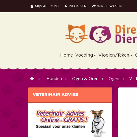
MIJN ACCOUNT
INLOGGEN
WINKELWAGEN
Home
Voeding
Vlooien/Teken
>
Honden
>
Ogen & Oren
>
Ogen
>
VT 
VETERINAIR ADVIES