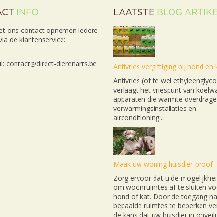
ACT
INFO
LAATSTE
BLOG ARTIK
et ons contact opnemen iedere
ia de klantenservice:
l: contact@direct-dierenarts.be
Antivries vergiftiging bij hond en 
Antivries (of te wel ethyleenglyco
verlaagt het vriespunt van koelwa
apparaten die warmte overdrage
verwarmingsinstallaties en
airconditioning...
Maak uw woning huisdier-proof
Zorg ervoor dat u de mogelijkhei
om woonruimtes af te sluiten v
hond of kat. Door de toegang na
bepaalde ruimtes te beperken ver
de kans dat uw huisdier in onveil