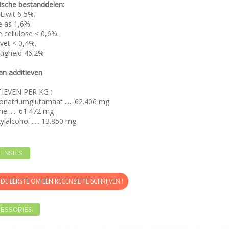
tische bestanddelen:
Eiwit 6,5%.
e as 1,6%
 cellulose < 0,6%.
vet < 0,4%.
chtigheid 46.2%
van additieven
IEVEN PER KG :
natriumglutamaat ..... 62.406 mg
ne ..... 61.472 mg
ylalcohol ..... 13.850 mg.
ENSIES
DE EERSTE OM EEN RECENSIE TE SCHRIJVEN !
ESSORIES