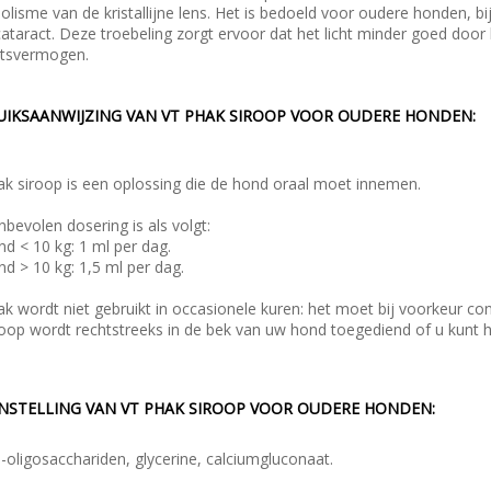
lisme van de kristallijne lens. Het is bedoeld voor oudere honden, bi
ataract. Deze troebeling zorgt ervoor dat het licht minder goed doo
htsvermogen.
UIKSAANWIJZING VAN VT PHAK SIROOP VOOR OUDERE HONDEN:
k siroop is een oplossing die de hond oraal moet innemen.
bevolen dosering is als volgt:
d < 10 kg: 1 ml per dag.
d > 10 kg: 1,5 ml per dag.
k wordt niet gebruikt in occasionele kuren: het moet bij voorkeur co
oop wordt rechtstreeks in de bek van uw hond toegediend of u kunt 
NSTELLING VAN VT PHAK SIROOP VOOR OUDERE HONDEN:
-oligosacchariden, glycerine, calciumgluconaat.