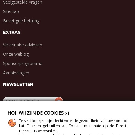
Veelgestelde vragen
Sitemap
Beveiligde betaling
EXTRAS
Veterinaire adviezen
Onze weblog
Sponsorprogramma
Aanbiedingen
NEWSLETTER
HOI, WIJ ZIJN DE COOKIES :-)
DEEL MET VRIENDEN
Te veel koekjes zijn slecht voor de gezondheid van uw hond of
kat. Daarom gebruiken we Cookies met mate op de Direct-
.
.
.
.
Dierenarts webwinkel!