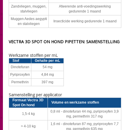
Zandvliegen, muggen,
Afwerende anti-voedingswerking
stalvliegen
gedurende 1 maand
Muggen Aedes aegypti
Insecticide werking gedurende 1 maand
en stalvliegen
VECTRA 3D SPOT ON HOND PIPETTEN: SAMENSTELLING
Werkzame stoffen per mL
Stof
Gehalte per mL
Dinotefuran
54 mg
Pyriproxyfen
4,84 mg
Permethrin
397 mg
Samenstelling per applicator
Formaat Vectra 3D
Volume en werkzame stoffen
Spot On hond
0,8 ml - dinotefuran 44 mg, pyriproxyfen 3,9
1,5-4 kg
mg, permethrin 317 mg
1,6 ml - dinotefuran 87 mg, pyriproxyfen 7,7
> 4-10 kg
mg, permethrin 635 mg