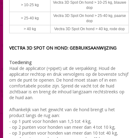
Vectra 3D Spot On hond > 10-25 kg, blauwe
> 10-25 kg
dop
Vectra 3D Spot On hond > 25-40 kg, paarse
> 25-40 kg
dop
> 40 kg
Vectra 3D Spot On hond > 40 kg, rode dop
VECTRA 3D SPOT ON HOND: GEBRUIKSAANWIJZING
Toediening
Haal de applicator (=pipet) uit de verpakking. Houd de
applicator rechtop en druk vervolgens op de bovenste schijf
om de punt te openen. De hond moet staan of in een
comfortabele positie zijn. Spreid de vacht tot de huid
zichtbaar is en breng de inhoud langzaam rechtstreeks op
de huid aan.
Afhankelijk van het gewicht van de hond brengt u het
product langs de rug aan:
- op 1 punt voor honden van 1,5 tot 4 kg,
- op 2 punten voor honden van meer dan 4 tot 10 kg,
- op 3 punten voor honden van meer dan 10 tot 40 kg,