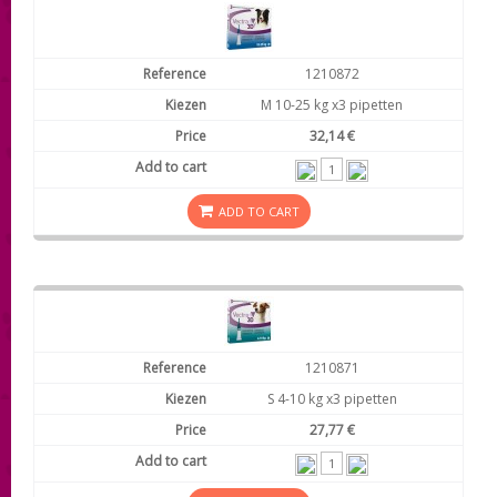
1210872
M 10-25 kg x3 pipetten
32,14 €
ADD TO CART
1210871
S 4-10 kg x3 pipetten
27,77 €