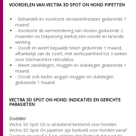
VOORDELEN VAN VECTRA 3D SPOT ON HOND PIPETTEN
- Behandelt en voorkomt vlooieninfestaties gedurende 1
maand.
- Voorkomt de vermeerdering van vlooien gedurende 2
maanden na toepassing dankzij een ovicide en larvicide
werking.
- Doodt en weert bepaalde teken gedurende 1 maand,
afhankelijk van de soort, met werkzaamheid tot 3 weken
voor Dermacentor reticulatus.
- Weert zandvliegen, muggen en stalvliegen gedurende 1
maand.
- Doodt ook Aedes aegypti muggen en stalvliegen
gedurende 1 maand.
VECTRA 3D SPOT ON HOND: INDICATIES EN GERICHTE
PARASIETEN
Doeldier
Vectra 3D Spot On is uitsluitend bestemd voor honden.
Vectra 3D Spot On pipetten zijn bedoeld voor honden vanaf
7 weken en vanaf 1,5 kg, volgens het formaat dat past bij