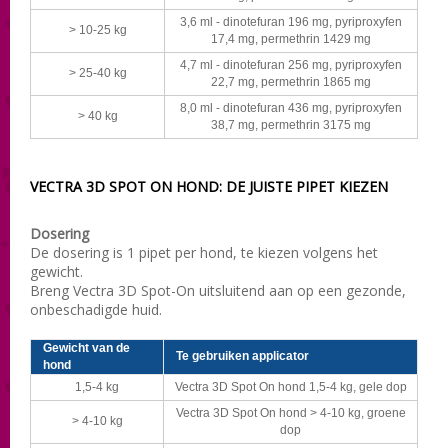
3,6 ml - dinotefuran 196 mg, pyriproxyfen
> 10-25 kg
17,4 mg, permethrin 1429 mg
4,7 ml - dinotefuran 256 mg, pyriproxyfen
> 25-40 kg
22,7 mg, permethrin 1865 mg
8,0 ml - dinotefuran 436 mg, pyriproxyfen
> 40 kg
38,7 mg, permethrin 3175 mg
VECTRA 3D SPOT ON HOND: DE JUISTE PIPET KIEZEN
Dosering
De dosering is 1 pipet per hond, te kiezen volgens het
gewicht.
Breng Vectra 3D Spot-On uitsluitend aan op een gezonde,
onbeschadigde huid.
Gewicht van de
Te gebruiken applicator
hond
1,5-4 kg
Vectra 3D Spot On hond 1,5-4 kg, gele dop
Vectra 3D Spot On hond > 4-10 kg, groene
> 4-10 kg
dop