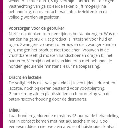
weken of lichter dan 1,5 kg. Vermijd contact met de ogen.
Vasthechting van geïsoleerde teken blijft mogelijk na
behandeling, en overdracht van infectieziekten kan niet
volledig worden uitgesloten.
Voorzorgen voor de gebruiker
Niet eten, drinken of roken tijdens het aanbrengen. Was de
handen na gebruik. Het product is irriterend voor huid en
ogen. Zwangere vrouwen of vrouwen die zwanger kunnen
zijn, mogen het product niet toedienen. Vrouwen in de
vruchtbare leeftijd moeten handschoenen dragen bij het
hanteren. Vermijd contact van kinderen met behandelde
honden gedurende minstens 4 uur na toepassing.
Dracht en lactatie
De veiligheid is niet vastgesteld bij teven tijdens dracht en
lactatie, noch bij dieren bestemd voor voortplanting.
Gebruik mag alleen plaatsvinden na beoordeling van de
baten-risicoverhouding door de dierenarts.
Milieu
Laat honden gedurende minstens 48 uur na de behandeling
niet in contact komen met het aquatische milieu. Gooi
geneesmiddelen niet weg via afvoer of huishoudelijk afval.