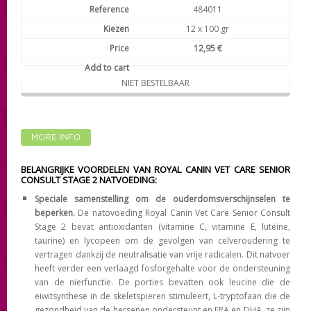
484011
12 x 100 gr
12,95 €
NIET BESTELBAAR
MORE INFO
BELANGRIJKE VOORDELEN VAN ROYAL CANIN VET CARE SENIOR
CONSULT STAGE 2 NATVOEDING:
Speciale samenstelling om de
ouderdomsverschijnselen te
beperken.
De natovoeding Royal Canin Vet Care Senior Consult
Stage 2 bevat antioxidanten (vitamine C, vitamine E, luteïne,
taurine) en lycopeen om de gevolgen van celveroudering te
vertragen dankzij de neutralisatie van vrije radicalen. Dit natvoer
heeft verder een verlaagd fosforgehalte voor de ondersteuning
van de nierfunctie. De porties bevatten ook leucine die de
eiwitsynthese in de skeletspieren stimuleert, L-tryptofaan die de
gezondheid van de hersenen ondersteunt en EPA en DHA, ze zijn