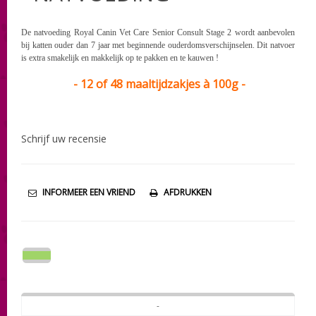
De natvoeding Royal Canin Vet Care Senior Consult Stage 2 wordt aanbevolen
bij
katten ouder dan 7 jaar met beginnende ouderdomsverschijnselen .
Dit natvoer
is e
xtra smakelijk en makkelijk op te pakken en te kauwen !
- 12 of 48 maaltijdzakjes à 100g -
Schrijf uw recensie
INFORMEER EEN VRIEND
AFDRUKKEN
-