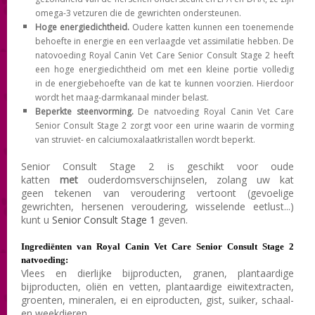
omega-3 vetzuren die de gewrichten ondersteunen.
Hoge energiedichtheid.
Oudere katten kunnen een toenemende
behoefte in energie en een verlaagde vet assimilatie hebben. De
natovoeding Royal Canin Vet Care Senior Consult Stage 2 heeft
een hoge energiedichtheid om met een kleine portie volledig
in
de energiebehoefte van de kat te kunnen voorzien. Hierdoor
wordt het maag-darmkanaal minder belast.
Beperkte steenvorming.
De natvoeding Royal Canin Vet Care
Senior Consult Stage 2 zorgt voor een urine waarin de vorming
van struviet- en calciumoxalaatkristallen wordt beperkt.
Senior Consult Stage 2 is geschikt voor oude
katten
met
ouderdomsverschijnselen , zolang uw kat
geen tekenen van veroudering vertoont (gevoelige
gewrichten, hersenen veroudering, wisselende eetlust...)
kunt u
Senior Consult Stage 1
geven.
Ingrediënten
van Royal Canin Vet Care
Senior Consult Stage 2
natvoeding:
Vlees en dierlijke bijproducten, granen, plantaardige
bijproducten, oliën en vetten, plantaardige eiwitextracten,
groenten, mineralen, ei en eiproducten, gist, suiker, schaal-
en weekdieren.