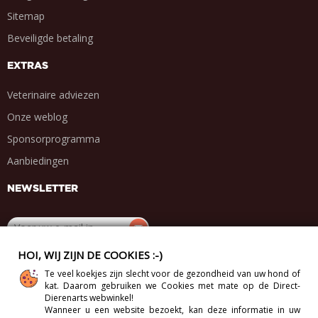
Sitemap
Beveiligde betaling
EXTRAS
Veterinaire adviezen
Onze weblog
Sponsorprogramma
Aanbiedingen
NEWSLETTER
HOI, WIJ ZIJN DE COOKIES :-)
DEEL MET VRIENDEN
Te veel koekjes zijn slecht voor de gezondheid van uw hond of
kat. Daarom gebruiken we Cookies met mate op de Direct-
.
.
.
.
Dierenarts webwinkel!
Wanneer u een website bezoekt, kan deze informatie in uw