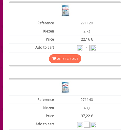
271120
2 kg
22,16 €
ADD TO CART
271140
4 kg
37,22 €