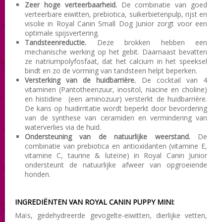
Zeer hoge verteerbaarheid.
De combinatie van goed
verteerbare eiwitten, prebiotica, suikerbietenpulp, rijst en
visolie in Royal Canin Small Dog Junior zorgt voor een
optimale spijsvertering.
Tandsteenreductie.
Deze brokken hebben een
mechanische werking op het gebit. Daarnaast bevatten
ze natriumpolyfosfaat, dat het calcium in het speeksel
bindt en zo de vorming van tandsteen helpt beperken.
Versterking van de huidbarrière.
De cocktail van 4
vitaminen (Pantotheenzuur, inositol, niacine en choline)
en histidine (een aminozuur) versterkt de huidbarrière.
De kans op huidirritatie wordt beperkt door bevordering
van de synthese van ceramiden en vermindering van
waterverlies via de huid.
Ondersteuning van de natuurlijke weerstand.
De
combinatie van prebiotica en antioxidanten (vitamine E,
vitamine C, taurine & luteïne) in Royal Canin Junior
ondersteunt de natuurlijke afweer van opgroeiende
honden.
INGREDIËNTEN VAN ROYAL CANIN PUPPY MINI:
Maïs, gedehydreerde gevogelte-eiwitten, dierlijke vetten,