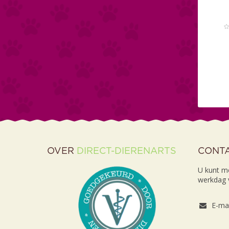
OVER
DIRECT-DIERENARTS
CONT
U kunt m
werkdag v
E-mai