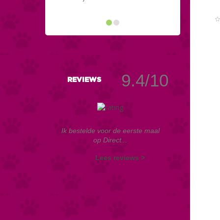
9.4/10
REVIEWS
Ik bestelde voor de eerste maal
op Direct...
Lees reviews >