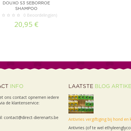
DOUXO S3 SEBORROE
SHAMPOO
0
Beoordeling(en)
20,95 €
ACT
INFO
LAATSTE
BLOG ARTIK
et ons contact opnemen iedere
ia de klantenservice:
l: contact@direct-dierenarts.be
Antivries vergiftiging bij hond en 
Antivries (of te wel ethyleenglyco