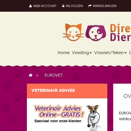
MIJN ACCOUNT
INLOGGEN
WINKELWAGEN
Home
Voeding
Vlooien/Teken
>
EUROVET
VETERINAIR ADVIES
OV
EUROVE
médica