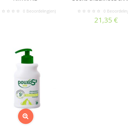
0
Beoordeling(en)
0
Beoordelin
21,35 €