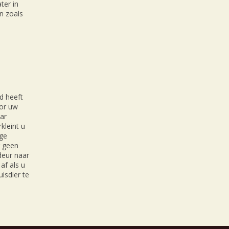
ter in
n zoals
d heeft
oor uw
ar
kleint u
ige
r geen
 deur naar
af als u
isdier te