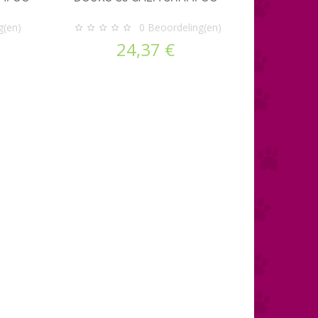
g(en)
0
Beoordeling(en)
24,37 €