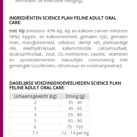
vermindert de effectieve reiniging).
INGREDIËNTEN SCIENCE PLAN FELINE ADULT ORAL
CARE:
met Kip
(minstens 43% kip, kip en kalkoen samen minstens
58%)
:
kippen- en kalkoenenmeel, gemalen rijst, gemalen
mais, maïsglutenmeel, cellulose, dierlijk vet, plantaardige
olie, eiwithydrolysaat, kaliumchloride, calciumsulfaat,
dicalciumfosfaat, zout, DL-methionine, taurine, vitaminen
en sporenelementen. Natuurlijke conservering met
gemengde tocoferolen, citroenzuur en rozemarijnextract.
DAGELIJKSE VOEDINGSHOEVEELHEDEN SCIENCE PLAN
FELINE ADULT ORAL CARE:
Lichaamsgewicht (kg)
Droog (g)
2
35 - 45
3
45 - 65
4
55 - 80
5
65 - 90
6
75 - 105
7 +
12 - 14 per kg