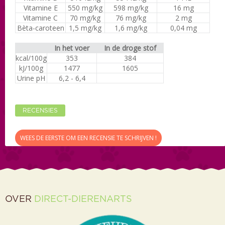
Vitamine E
550 mg/kg
598 mg/kg
16 mg
Vitamine C
70 mg/kg
76 mg/kg
2 mg
Bèta-caroteen
1,5 mg/kg
1,6 mg/kg
0,04 mg
In het voer
In de droge stof
kcal/100g
353
384
kJ/100g
1477
1605
Urine pH
6,2 - 6,4
RECENSIES
WEES DE EERSTE OM EEN RECENSIE TE SCHRIJVEN !
OVER
DIRECT-DIERENARTS