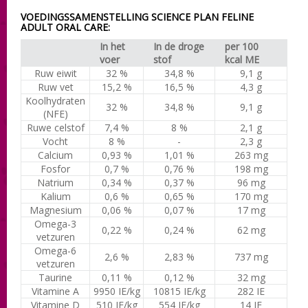
VOEDINGSSAMENSTELLING SCIENCE PLAN FELINE
ADULT ORAL CARE:
In het
In de droge
per 100
voer
stof
kcal ME
Ruw eiwit
32 %
34,8 %
9,1 g
Ruw vet
15,2 %
16,5 %
4,3 g
Koolhydraten
32 %
34,8 %
9,1 g
(NFE)
Ruwe celstof
7,4 %
8 %
2,1 g
Vocht
8 %
-
2,3 g
Calcium
0,93 %
1,01 %
263 mg
Fosfor
0,7 %
0,76 %
198 mg
Natrium
0,34 %
0,37 %
96 mg
Kalium
0,6 %
0,65 %
170 mg
Magnesium
0,06 %
0,07 %
17 mg
Omega-3
0,22 %
0,24 %
62 mg
vetzuren
Omega-6
2,6 %
2,83 %
737 mg
vetzuren
Taurine
0,11 %
0,12 %
32 mg
Vitamine A
9950 IE/kg
10815 IE/kg
282 IE
Vitamine D
510 IE/kg
554 IE/kg
14 IE