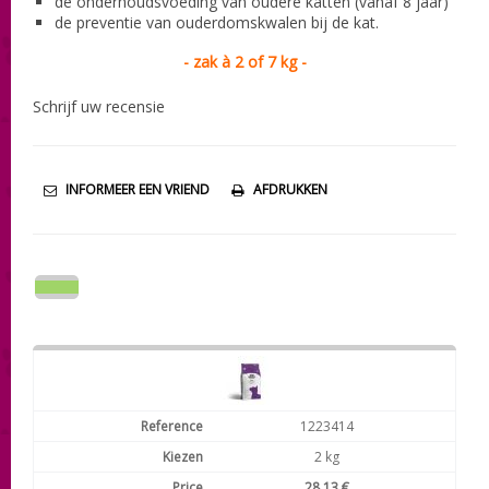
de onderhoudsvoeding van oudere katten (vanaf 8 jaar)
de preventie van
ouderdomskwalen
bij de kat.
- zak à 2 of 7 kg -
Schrijf uw recensie
INFORMEER EEN VRIEND
AFDRUKKEN
1223414
2 kg
28,13 €