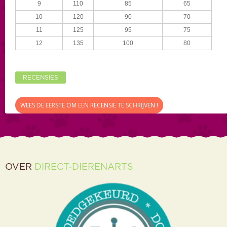
9
110
85
65
10
120
90
70
11
125
95
75
12
135
100
80
RECENSIES
WEES DE EERSTE OM EEN RECENSIE TE SCHRIJVEN !
OVER
DIRECT-DIERENARTS