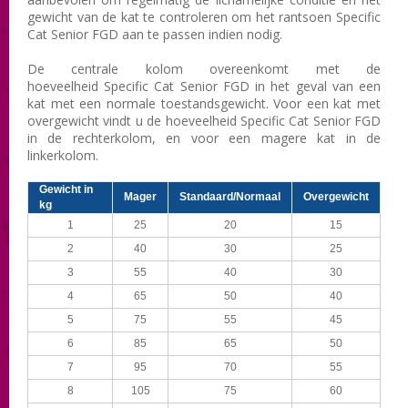
gewicht van
de kat
te controleren
om
het rantsoen Specific
Cat Senior FGD
aan te passen
indien nodig.
De centrale
kolom
overeenkomt met de
hoeveelheid Specific Cat Senior FGD
in
het geval van een
kat met een
normale toestand
sgewicht
.
Voor een
kat
met
overgewicht
vindt u de hoeveelheid Specific Cat Senior FGD
in de
rechterkolom,
en voor
een magere
kat
in de
linkerkolom.
Gewicht in
Mager
Standaard/Normaal
Overgewicht
kg
1
25
20
15
2
40
30
25
3
55
40
30
4
65
50
40
5
75
55
45
6
85
65
50
7
95
70
55
8
105
75
60