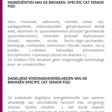
INGREDIËNTEN VAN DE BROKKEN SPECIFIC CAT SENIOR
FGD:
Maïs, maïseiwit, varkensvet, vismeel, tarwe, rijst,
aardappeleiwit, cellulosepoeder, gehydrolyseerd dierlijk
eiwit, vitaminen en sporenelementen (inclusief gecheleerde
sporenelementen), mineralen (inclusief triptotassium
citraat), eipoeder, visolie, fructo-oligo-saccharides,
bietenpulp, methionine, ammonium chloride, taurine, Yucca
poeder, L-carnitine. Natuurlijke antioxidanten
(tocopherolen, rozemarijn extract en vitamine C).
De brokken FGD bevatten geen toegevoegde kunstmatige
kleur- en smaakstoffen.
DAGELIJKSE VOEDINGSHOEVEELHEDEN VAN DE
BROKKEN SPECIFIC CAT SENIOR FGD:
De individuele
dagelijkse energiebehoefte
kan variëren
afhankelijk van
verschillende factoren (
ras,
omgeving
,
seizoen,
fysieke activiteit
, ...).
Het
wordt daarom
aanbevolen om
regelmatig
de lichamelijke conditie
en het