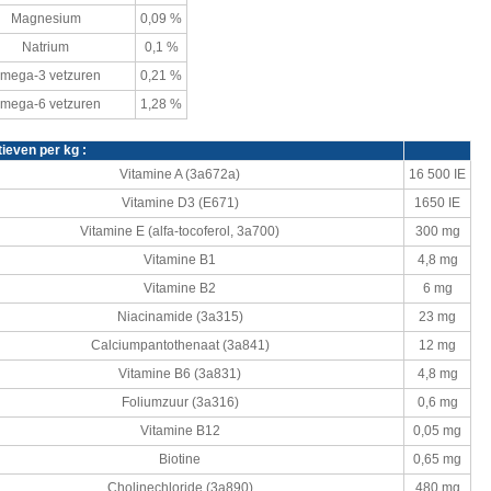
Magnesium
0,09 %
Natrium
0,1 %
mega-3 vetzuren
0,21 %
mega-6 vetzuren
1,28 %
tieven per kg :
Vitamine A (3a672a)
16 500
IE
Vitamine D3 (E671)
1650
IE
Vitamine E (
alfa-tocoferol
, 3a700)
300 mg
Vitamine B1
4,8 mg
Vitamine B2
6 mg
Niacinamide (3a315)
23 mg
Calciumpantothenaat
(3a841)
12 mg
Vitamine B6 (3a831)
4,8 mg
Foliumzuur
(3a316)
0,6 mg
Vitamine B12
0,05 mg
Biotine
0,65 mg
Cholinechloride
(3a890)
480 mg