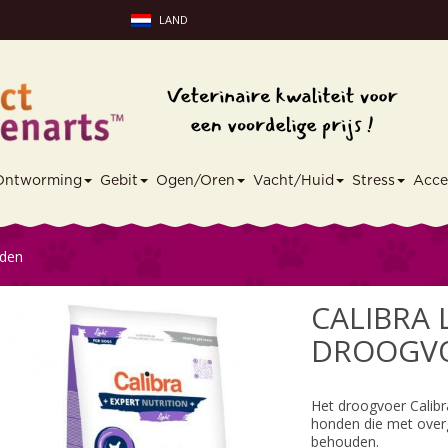
LAND
Ontworming
Gebit
Ogen/Oren
Vacht/Huid
Stress
Acce
nden
CALIBRA L
DROOGV
Het droogvoer Calibra
honden die met over
behouden.