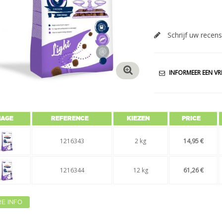
Schrijf uw recens
INFORMEER EEN VR
MAGE
REFERENCE
KIEZEN
PRICE
1216343
2 kg
14,95 €
1216344
12 kg
61,26 €
E INFO