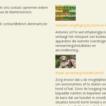
et ons contact opnemen iedere
ia de klantenservice:
l: contact@direct-dierenarts.be
Antivries vergiftiging bij hond en 
Antivries (of te wel ethyleenglyco
verlaagt het vriespunt van koelwa
apparaten die warmte overdrage
verwarmingsinstallaties en
airconditioning...
Maak uw woning huisdier-proof
Zorg ervoor dat u de mogelijkhei
om woonruimtes af te sluiten v
hond of kat. Door de toegang na
bepaalde ruimtes te beperken ver
de kans dat uw huisdier in onveil
situaties terecht komt terwijl u e