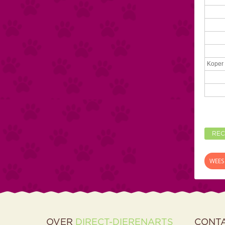
Koper 
REC
WEES 
OVER
DIRECT-DIERENARTS
CONT