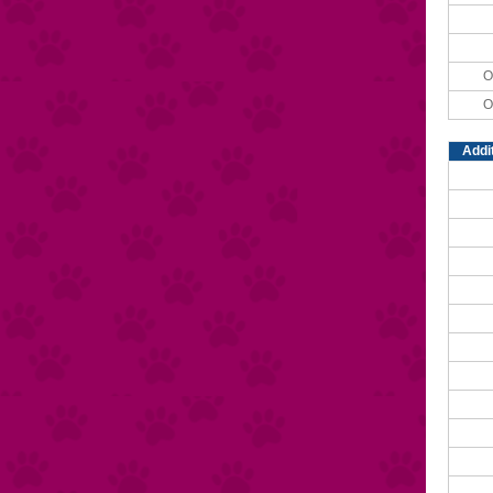
O
O
Addi