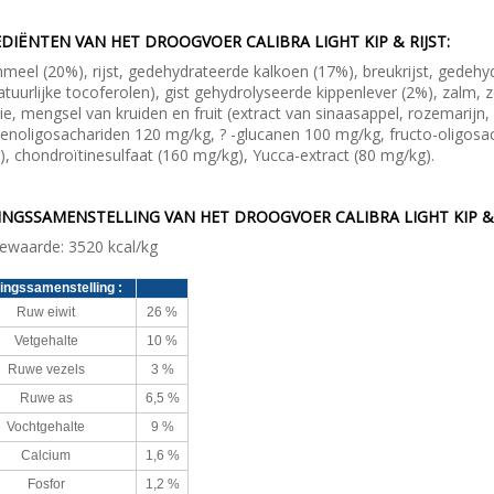
DIËNTEN VAN HET DROOGVOER CALIBRA LIGHT KIP & RIJST:
meel (20%), rijst, gedehydrateerde kalkoen (17%), breukrijst, gedeh
tuurlijke tocoferolen), gist gehydrolyseerde kippenlever (2%), zalm
ie, mengsel van kruiden en fruit (extract van sinaasappel, rozemarijn, 
enoligosachariden 120 mg/kg,
?
-glucanen 100 mg/kg, fructo-oligosa
, chondroïtinesulfaat (160 mg/kg), Yucca-extract (80 mg/kg).
INGSSAMENSTELLING
VAN HET DROOGVOER CALIBRA LIGHT KIP & 
ewaarde: 3520 kcal/kg
ingssamenstelling
:
Ruw eiwit
26 %
Vetgehalte
10 %
Ruwe vezels
3 %
Ruwe as
6,5 %
Vochtgehalte
9 %
Calcium
1,6 %
Fosfor
1,2 %