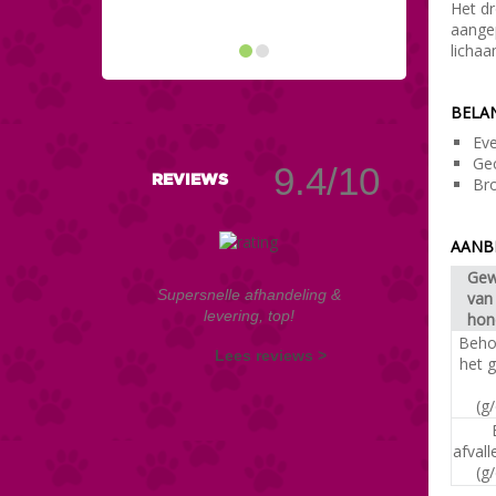
Het dr
aange
licha
BELAN
Eve
Gec
9.4/10
REVIEWS
Bro
AANBE
Gew
Supersnelle afhandeling &
van
levering, top!
ho
Beho
Lees reviews >
het 
(g
afvall
(g