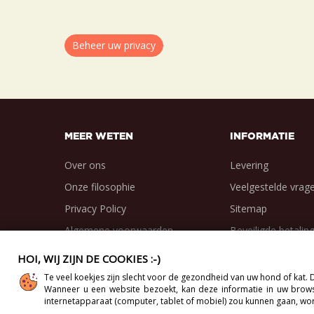
Beheer uw privacy
MEER WETEN
INFORMATIE
Over ons
Levering
Onze filosophie
Veelgestelde vrag
Privacy Policy
Sitemap
Algemene voorwaarden
Beveiligde betalin
HOI, WIJ ZIJN DE COOKIES :-)
Te veel koekjes zijn slecht voor de gezondheid van uw hond of kat
Wanneer u een website bezoekt, kan deze informatie in uw browse
Copyright 2012-2026 Direct-Vet BV. All Rights Reserved
internetapparaat (computer, tablet of mobiel) zou kunnen gaan, wor