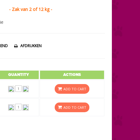
- Zak van 2 of 12 kg -
ie
IEND
AFDRUKKEN
QUANTITY
ACTIONS
ADD TO CART
ADD TO CART