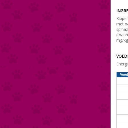
INGRE
Kippen
met na
spinaz
(mann
mg/kg)
VOED
Energi
Voed