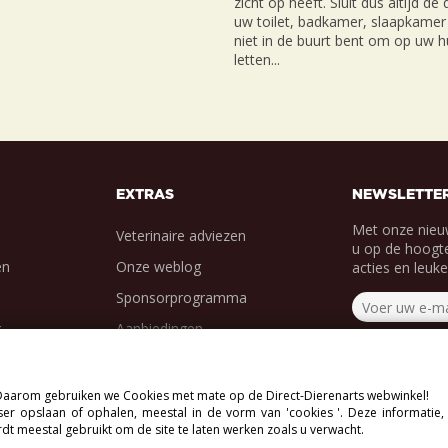
zicht op heeft. Sluit dus altijd de
uw toilet, badkamer, slaapkamer 
niet in de buurt bent om op uw hu
letten...
EXTRAS
NEWSLETTE
Met onze nieu
Veterinaire adviezen
u op de hoogte
en
Onze weblog
acties en leuk
Sponsorprogramma
g
Aanbiedingen
. Daarom gebruiken we Cookies met mate op de Direct-Dierenarts webwinkel!
r opslaan of ophalen, meestal in de vorm van 'cookies '. Deze informatie,
.
dt meestal gebruikt om de site te laten werken zoals u verwacht.