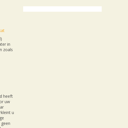
kat
l)
ter in
n zoals
d heeft
oor uw
ar
kleint u
ige
r geen