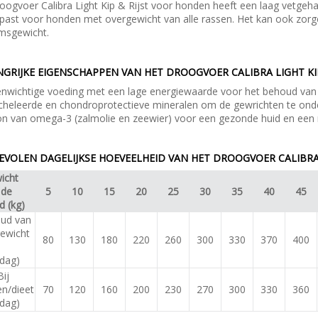
oogvoer Calibra Light Kip & Rijst voor honden heeft een laag vetgeha
past voor honden met overgewicht van alle rassen. Het kan ook zorg
amsgewicht.
GRIJKE EIGENSCHAPPEN VAN HET DROOGVOER CALIBRA LIGHT KIP 
nwichtige voeding met een lage energiewaarde voor het behoud van
heleerde en chondroprotectieve mineralen om de gewrichten te ond
n van omega-3 (zalmolie en zeewier) voor een gezonde huid en een
VOLEN DAGELIJKSE HOEVEELHEID VAN HET DROOGVOER CALIBRA L
icht
 de
5
10
15
20
25
30
35
40
45
nd
(kg)
ud van
gewicht
80
130
180
220
260
300
330
370
400
/dag)
Bij
en/dieet
70
120
160
200
230
270
300
330
360
/dag)