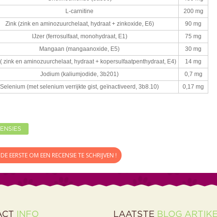
L-carnitine
200 mg
Zink (zink en aminozuurchelaat, hydraat + zinkoxide,
E6)
90 mg
IJzer (ferrosulfaat, monohydraat,
E1)
75 mg
Mangaan
(mangaanoxide, E5)
30 mg
( zink en aminozuurchelaat, hydraat + kopersulfaatpenthydraat,
E4)
14 mg
Jodium (kaliumjodide
, 3b201)
0,7 mg
Selenium (met selenium verrijkte gist, geïnactiveerd
, 3b8.10)
0,17 mg
ENSIES
DE EERSTE OM EEN RECENSIE TE SCHRIJVEN !
ACT
INFO
LAATSTE
BLOG ARTIK