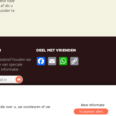
 deur naar
af als u
isdier te
R
DEEL MET VRIENDEN
.
.
.
.
wsbrief houden we
 van speciale
e informatie
Meer informatie
 die over u, uw voorkeuren of uw
Accepteer alles