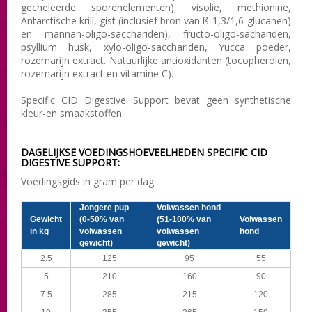
gecheleerde sporenelementen), visolie, methionine,
Antarctische krill, gist (inclusief bron van ß-1,3/1,6-glucanen)
en mannan-oligo-sacchariden), fructo-oligo-sachariden,
psyllium husk, xylo-oligo-sacchariden, Yucca poeder,
rozemarijn extract. Natuurlijke antioxidanten (tocopherolen,
rozemarijn extract en vitamine C).
Specific CID Digestive Support bevat geen synthetische
kleur-en smaakstoffen
.
DAGELIJKSE VOEDINGSHOEVEELHEDEN SPECIFIC CID
DIGESTIVE SUPPORT:
Voedingsgids in gram per dag:
Jongere pup
Volwassen hond
Gewicht
(0-50% van
(51-100% van
Volwassen
in kg
volwassen
volwassen
hond
gewicht)
gewicht)
2.5
125
95
55
5
210
160
90
7.5
285
215
120