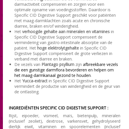
darmactiviteit compenseren en zorgen voor een
optimale opname van voedingsstoffen. Daardoor is
Specific CID Digestive Support geschikt voor patiënten
met maag-darmklachten zoals acute en chronische
diarree, braken en/of winderigheid.
Het
verhoogde gehalte aan mineralen en vitamines
in
Specific CID Digestive Support compenseert de
vermindering
van
gastro-intestinale
absorptie van
de
patiënt
.
Het
hoge elektrolytgehalte
in Specific CID
Digestive Support compenseert de
grote verliezen
in
verband met
diarree en braken.
De vezels van
Plantago psyllium
zijn
afbreekbare vezels
die een gunstige darmflora
bevorderen
en helpen om
het maag-darmkanaal gezond te houden
.
Het
Yucca
-extract
in Specific CID Digestive Support
vermindert de productie van
winderigheid
en de geur
van
de
ontlasting.
INGREDIËNTEN SPECIFIC CID DIGESTIVE SUPPORT :
Rijst, eipoeder, vismeel, maïs, bietenpulp, mineralen
(inclusief zeoliet), dextrose, varkensvet, gehydrolyseerd
dierlijk eiwit, vitaminen en spoorelementen (inclusief