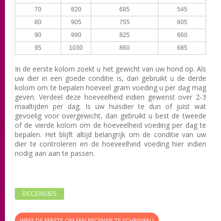
70
820
685
545
80
905
755
605
90
990
825
660
95
1030
860
685
In de eerste kolom zoekt u het gewicht van uw hond op. Als
uw dier in een goede conditie is, dan gebruikt u de derde
kolom om te bepalen hoeveel gram voeding u per dag mag
geven. Verdeel deze hoeveelheid indien gewenst over 2-3
maaltijden per dag. Is uw huisdier te dun of juist wat
gevoelig voor overgewicht, dan gebruikt u best de tweede
of de vierde kolom om de hoeveelheid voeding per dag te
bepalen. Het blijft altijd belangrijk om de conditie van uw
dier te controleren en de hoeveelheid voeding hier indien
nodig aan aan te passen.
RECENSIES
WEES DE EERSTE OM EEN RECENSIE TE SCHRIJVEN !