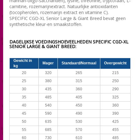
mannan-oligo-sacchariden), lysine, threonine, tryptofaan, L-
carnitine, rozemarijnextract. Natuurlijke antioxidanten
(tocopherolen, rozemarijn extract en vitamine C).
SPECIFIC CGD-XL Senior Large & Giant Breed bevat geen
synthetische kleur-en smaakstoffen.
DAGELIJKSE VOEDINGSHOEVEELHEDEN SPECIFIC CGD-XL
SENIOR LARGE & GIANT BREED:
Gewicht in
Mager
Standaard/Normaal
Overgewicht
kg
20
320
265
215
25
380
315
250
30
435
360
290
35
485
405
325
40
540
450
360
45
590
490
390
50
635
530
425
55
685
570
455
60
730
610
485