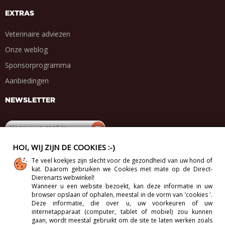
EXTRAS
Veterinaire adviezen
Onze weblog
Sponsorprogramma
Aanbiedingen
NEWSLETTER
HOI, WIJ ZIJN DE COOKIES :-)
DEEL MET VRIENDEN
Te veel koekjes zijn slecht voor de gezondheid van uw hond of
kat. Daarom gebruiken we Cookies met mate op de Direct-
.
.
.
.
Dierenarts webwinkel!
Wanneer u een website bezoekt, kan deze informatie in uw
browser opslaan of ophalen, meestal in de vorm van 'cookies '.
Deze informatie, die over u, uw voorkeuren of uw
internetapparaat (computer, tablet of mobiel) zou kunnen
Copyright 2012-2026 Direct-Vet BV. All Rights Reserved.
gaan, wordt meestal gebruikt om de site te laten werken zoals