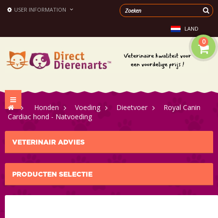
USER INFORMATION
LAND
0
Toggle
>
Honden
>
Voeding
>
Dieetvoer
>
Royal Canin
navigation
Cardiac hond - Natvoeding
VETERINAIR ADVIES
PRODUCTEN SELECTIE