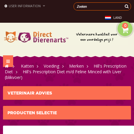
USER INFORMATION
LAND
0
Toggle
>
Katten
>
Voeding
>
Merken
>
Hill's Prescription
navigation
Diet
>
Hill's Prescription Diet m/d Feline Minced with Liver
(blikvoer)
VETERINAIR ADVIES
PRODUCTEN SELECTIE