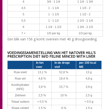
4
3/4 - 1 1/4
1 1/4 - 1 3/4
4,5
1 - 1 1/4
1 1/3 - 2
5
1 - 1 1/3
1 1/2 - 2
5,5
1 - 1 1/2
1 2/3 - 2 1/4
6
1 1/4 - 1 2/3
1 3/4 - 2 1/3
7 +
1/5 per kg
1/3 per kg
Een blik van 156 g komt overeen met 40 g droogvoeding.
VOEDINGSSAMENSTELLING VAN HET NATOVER HILL'S
PRESCRIPTION DIET M/D FELINE MINCED WITH LIVER
In het
In de droge
per 100 kcal
voer
stof
ME
Ruw eiwit
13,1 %
52,8 %
13 g
Ruw vet
4,8 %
19,4 %
4,8 g
Koolhydraten
3,9 %
15,7 %
3,9 g
(NFE)
Zetmeel
2,5 %
10 %
2,5 g
Totaal suikers
< 0.5 %
< 0.5 g
Ruwe celstof
1,5 %
6 %
1,5 g