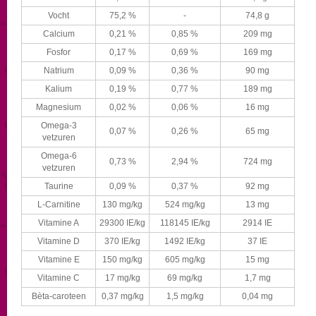
Vocht
75,2 %
-
74,8 g
Calcium
0,21 %
0,85 %
209 mg
Fosfor
0,17 %
0,69 %
169 mg
Natrium
0,09 %
0,36 %
90 mg
Kalium
0,19 %
0,77 %
189 mg
Magnesium
0,02 %
0,06 %
16 mg
Omega-3
0,07 %
0,26 %
65 mg
vetzuren
Omega-6
0,73 %
2,94 %
724 mg
vetzuren
Taurine
0,09 %
0,37 %
92 mg
L-Carnitine
130 mg/kg
524 mg/kg
13 mg
Vitamine A
29300 IE/kg
118145 IE/kg
2914 IE
Vitamine D
370 IE/kg
1492 IE/kg
37 IE
Vitamine E
150 mg/kg
605 mg/kg
15 mg
Vitamine C
17 mg/kg
69 mg/kg
1,7 mg
Bèta-caroteen
0,37 mg/kg
1,5 mg/kg
0,04 mg