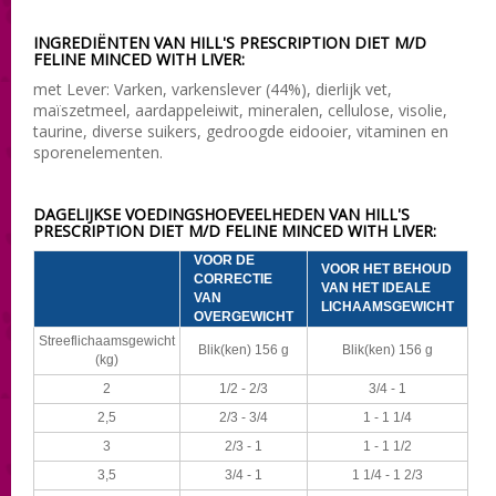
INGREDIËNTEN VAN HILL'S PRESCRIPTION DIET M/D
FELINE MINCED WITH LIVER:
met Lever: Varken, varkenslever (44%), dierlijk vet,
maïszetmeel, aardappeleiwit, mineralen, cellulose, visolie,
taurine, diverse suikers, gedroogde eidooier, vitaminen en
sporenelementen.
DAGELIJKSE VOEDINGSHOEVEELHEDEN VAN HILL'S
PRESCRIPTION DIET M/D FELINE MINCED WITH LIVER:
VOOR DE
VOOR HET BEHOUD
CORRECTIE
VAN HET IDEALE
VAN
LICHAAMSGEWICHT
OVERGEWICHT
Streeflichaamsgewicht
Blik(ken) 156 g
Blik(ken) 156 g
(kg)
2
1/2 - 2/3
3/4 - 1
2,5
2/3 - 3/4
1 - 1 1/4
3
2/3 - 1
1 - 1 1/2
3,5
3/4 - 1
1 1/4 - 1 2/3