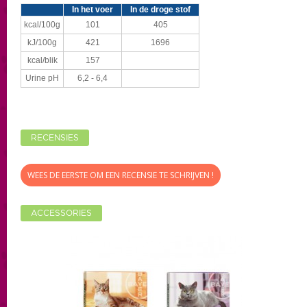
In het voer
In de droge stof
kcal/100g
101
405
kJ/100g
421
1696
kcal/blik
157
Urine pH
6,2 - 6,4
RECENSIES
WEES DE EERSTE OM EEN RECENSIE TE SCHRIJVEN !
ACCESSORIES