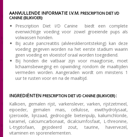
AANVULLENDE INFORMATIE I.V.M.
PRESCRIPTION DIET I/D
CANINE (BLIKVOER):
Prescription Diet I/D Canine biedt een complete
evenwichtige voeding voor zowel groeiende pups als
volwassen honden.
Bij acute pancreatitis (alvleesklierontsteking) kan deze
voeding gegeven worden na het eerste stadium waarin
geen voeding en vloeistof oraal worden toegediend.
Bij honden die vatbaar zijn voor maagtorsie, moet
lichaamsbeweging en opwinding rondom de maaltijden
vermeden worden. Aangeraden wordt om minstens 1
uur te rusten voor en na de maaltijd.
INGREDIËNTEN
:
PRESCRIPTION DIET I/D CANINE (BLIKVOER)
Kalkoen, gemalen rijst, varkenslever, varken, rijstzetmeel,
eipoeder, gemalen mais, cellulose, eiwithydrolysaat,
ijzeroxide, lijnzaad, gedroogde bietenpulp, kaliumchloride,
karamel, calciumcarbonaat, dicalciumfosfaat, L-threonine,
L-tryptofaan, gejodeerd zout, taurine, havervezel,
vitaminen en sporenelementen.