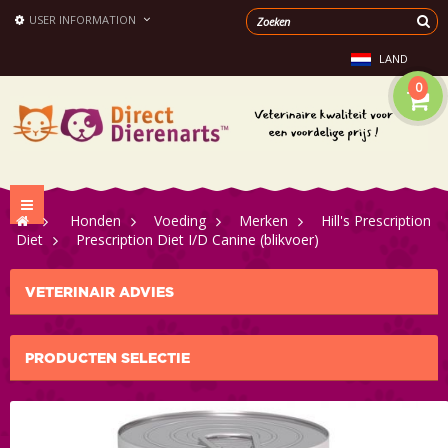
USER INFORMATION
LAND
0
Toggle
>
Honden
>
Voeding
>
Merken
>
Hill's Prescription
navigation
Diet
>
Prescription Diet I/D Canine (blikvoer)
VETERINAIR ADVIES
PRODUCTEN SELECTIE