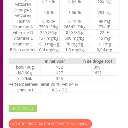
0,17 %
0,64 %
165 mg
vetzuren
Omega-6
0,8 %
3,06 %
783 mg
vetzuren
Taurine
0,05 %
0,19 %
48 mg
Vitamine A
7500 IE/kg
28642 IE/kg
734 IE
Vitamine D
220 IE/kg
840 IE/kg
22 IE
Vitamine E
157 mg/kg
600 mg/kg
15 mg
Vitamine C
18,3 mg/kg
70 mg/kg
1,8 mg
Bèta-caroteen
0,4 mg/kg
1,5 mg/kg
0,04 mg
In het voer
In de droge stof
kcal/100g
102
390
kJ/100g
427
1632
kcal/blik
368
Verteerbaarheid
eiwit 86 %, vet 94 %
Urine pH
6,8 - 7,2
RECENSIES
WEES DE EERSTE OM EEN RECENSIE TE SCHRIJVEN !