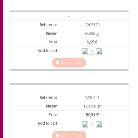
-
1203173
3x360 gr
9,95 €
ADD TO CART
-
1230741
12x360 gr
50,51 €
ADD TO CART