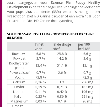
zoals aangegeven voor
Science Plan Puppy Healthy
Development
in de tabel ‘Dagelijkse Voedingshoeveelheden’
voor pups
plus
een derde (33%) extra als het gaat om
Prescription Diet I/D Canine blikvoer of een extra 10% voor
Prescription Diet I/D Canine droogvoeding.
VOEDINGSSAMENSTELLING
PRESCRIPTION DIET I/D CANINE
:
(BLIKVOER)
In het
In de droge
per 100
voer
stof
kcal ME
Ruw eiwit
6,8 %
25,8 %
6,6 g
Ruw vet
3,7 %
14,2 %
3,6 g
Koolhydraten
13,4 %
51,1 %
13,1 g
(NFE)
Ruwe celstof
0,7 %
2,6 %
0,7 g
Vocht
73,8 %
72,3 g
Calcium
0,26 %
1 %
256 mg
Fosfor
0,19 %
0,71 %
182 mg
Natrium
0,11 %
0,42 %
106 mg
Kalium
0,23 %
0,86 %
221 mg
Magnesium
0,03 %
0,1 %
26 mg
Omega-3