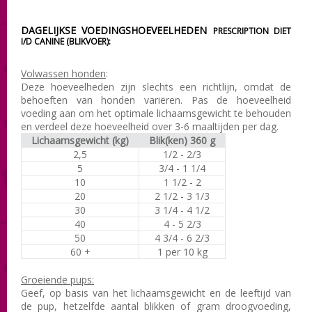
DAGELIJKSE VOEDINGSHOEVEELHEDEN
PRESCRIPTION DIET
I/D CANINE (BLIKVOER):
Volwassen honden
:
Deze hoeveelheden zijn slechts een richtlijn, omdat de
behoeften van honden variëren. Pas de hoeveelheid
voeding aan om het optimale lichaamsgewicht te behouden
en verdeel deze hoeveelheid over 3-6 maaltijden per dag.
Lichaamsgewicht (kg)
Blik(ken) 360 g
2,5
1/2 - 2/3
5
3/4 - 1 1/4
10
1 1/2 - 2
20
2 1/2 - 3 1/3
30
3 1/4 - 4 1/2
40
4 - 5 2/3
50
4 3/4 - 6 2/3
60 +
1 per 10 kg
Groeiende pups:
Geef, op basis van het lichaamsgewicht en de leeftijd van
de pup, hetzelfde aantal blikken of gram droogvoeding,