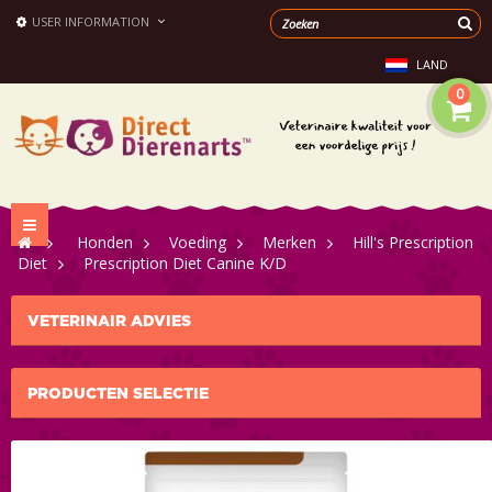
USER INFORMATION
LAND
0
Toggle
>
Honden
>
Voeding
>
Merken
>
Hill's Prescription
navigation
Diet
>
Prescription Diet Canine K/D
VETERINAIR ADVIES
PRODUCTEN SELECTIE