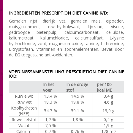
INGREDIËNTEN PRESCRIPTION DIET CANINE K/D:
Gemalen rijst, dierlijk vet, gemalen mais, eipoeder,
maisglutenmeel, eiwithydrolysaat, lijnzaad, visolie,
gedroogde bietenpulp, calciumcarbonaat, cellulose,
kaliumcitraat, kaliumchloride, calciumsulfaat, L-lysine
hydrochloride, zout, magnesiumoxide, taurine, L-threonine,
L-tryptofaan, vitaminen en sporenelementen. Bevat door
de EG toegestane anti-oxidanten.
VOEDINGSSAMENSTELLING PRESCRIPTION DIET CANINE
K/D:
In het
In de droge
per 100
voer
stof
kcal ME
Ruw eiwit
13,4 %
14,5 %
3,4 g
Ruw vet
18,3 %
19,8 %
4,6 g
Koolhydraten
54,7 %
59,1 %
13,9 g
(NFE)
Ruwe celstof
1,7 %
1,8 %
0,4 g
Vocht
7,5 %
-
1,9 g
Calcium
0,7 %
0,76 %
178 mg