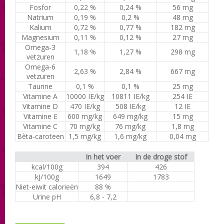
Fosfor
0,22 %
0,24 %
56 mg
Natrium
0,19 %
0,2 %
48 mg
Kalium
0,72 %
0,77 %
182 mg
Magnesium
0,11 %
0,12 %
27 mg
Omega-3
1,18 %
1,27 %
298 mg
vetzuren
Omega-6
2,63 %
2,84 %
667 mg
vetzuren
Taurine
0,1 %
0,1 %
25 mg
Vitamine A
10000 IE/kg
10811 IE/kg
254 IE
Vitamine D
470 IE/kg
508 IE/kg
12 IE
Vitamine E
600 mg/kg
649 mg/kg
15 mg
Vitamine C
70 mg/kg
76 mg/kg
1,8 mg
Bèta-caroteen
1,5 mg/kg
1,6 mg/kg
0,04 mg
In het voer
In de droge stof
kcal/100g
394
426
kJ/100g
1649
1783
Niet-eiwit calorieën
88 %
Urine pH
6,8 - 7,2