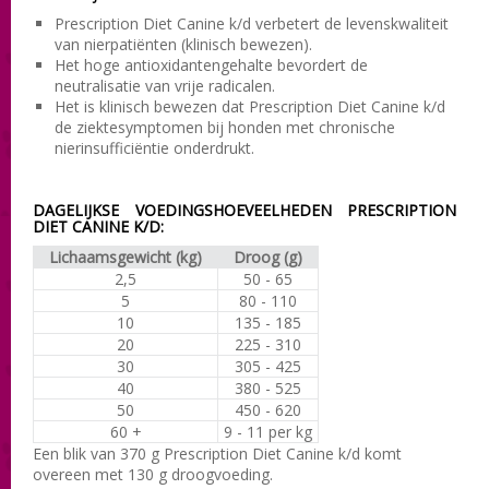
Prescription Diet Canine k/d verbetert de levenskwaliteit
van nierpatiënten (klinisch bewezen).
Het hoge antioxidantengehalte bevordert de
neutralisatie van vrije radicalen.
Het is klinisch bewezen dat Prescription Diet Canine k/d
de ziektesymptomen bij honden met chronische
nierinsufficiëntie onderdrukt.
DAGELIJKSE VOEDINGSHOEVEELHEDEN PRESCRIPTION
DIET CANINE K/D:
Lichaamsgewicht (kg)
Droog (g)
2,5
50 - 65
5
80 - 110
10
135 - 185
20
225 - 310
30
305 - 425
40
380 - 525
50
450 - 620
60 +
9 - 11 per kg
Een blik van 370 g Prescription Diet Canine k/d komt
overeen met 130 g droogvoeding.