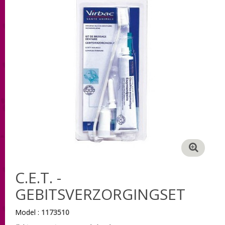
C.E.T. -
GEBITSVERZORGINGSET
Model :
1173510