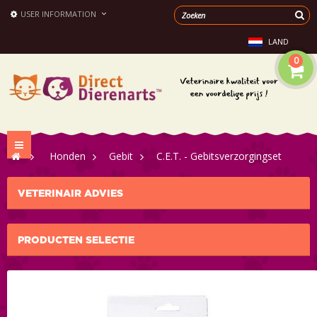
USER INFORMATION
LAND
0
Toggle
>
Honden
>
Gebit
>
C.E.T. - Gebitsverzorgingset
navigation
VETERINAIR ADVIES
PRODUCTEN SELECTIE