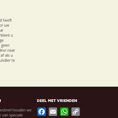
d heeft
oor uw
ar
kleint u
ige
r geen
 deur naar
af als u
isdier te
R
DEEL MET VRIENDEN
.
.
.
.
wsbrief houden we
 van speciale