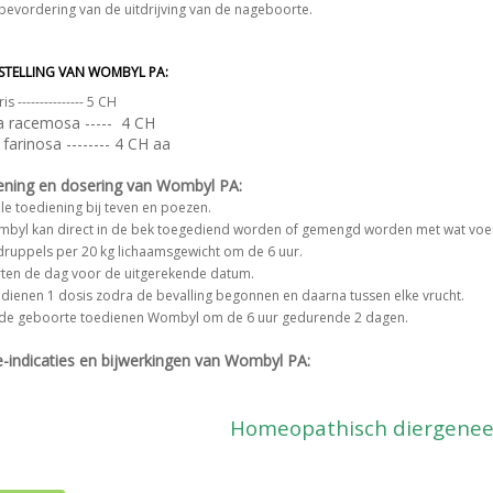
 bevordering van de uitdrijving van de nageboorte.
STELLING VAN WOMBYL PA:
s --------------- 5 CH
a racemosa ----- 4 CH
s farinosa -------- 4 CH aa
ening en dosering van Wombyl PA
:
le toediening bij teven en poezen.
byl kan
direct in de bek toegediend worden of gemengd worden met wat voe
druppels per 20 kg lichaamsgewicht om de 6 uur.
rten de dag voor
de uitgerekende
datum
.
edienen
1 dosis z
odra de bevalling begonnen en daarna tussen elke vrucht.
de geboorte toedienen Wombyl om de 6 uur gedurende 2 dagen.
-indicaties en bijwerkingen van Wombyl PA:
Homeopathisch diergene