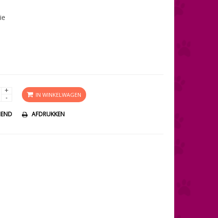
ie
+
IN WINKELWAGEN
-
IEND
AFDRUKKEN