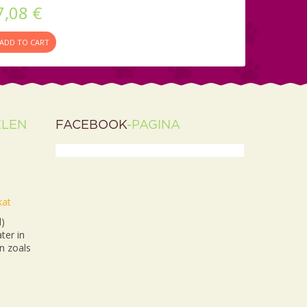
7,08 €
ADD TO CART
ELEN
FACEBOOK
-PAGINA
kat
l)
ter in
n zoals