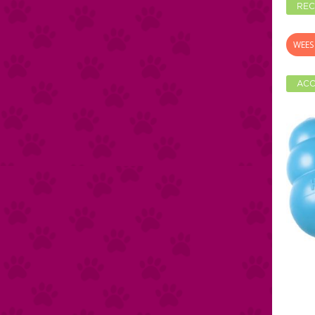
REC
WEES 
ACC