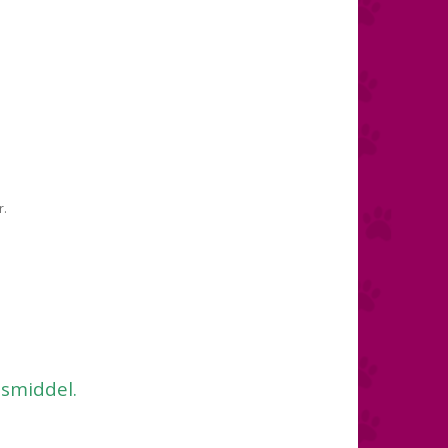
r.
esmiddel.