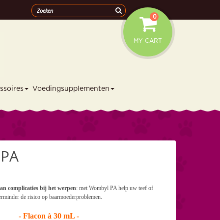
0
MY CART
ssoires
Voedingsupplementen
PA
an complicaties bij het werpen
: m
et Wombyl PA help uw teef of
verminder de risico op baarmoederproblemen.
- Flacon à 30 mL -