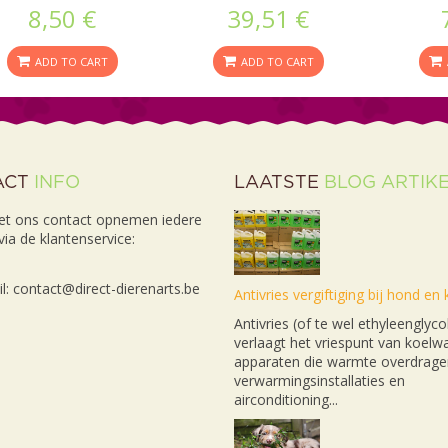
8,50 €
39,51 €
ADD TO CART
ADD TO CART
ACT
INFO
LAATSTE
BLOG ARTIK
et ons contact opnemen iedere
ia de klantenservice:
l: contact@direct-dierenarts.be
Antivries vergiftiging bij hond en 
Antivries (of te wel ethyleenglyco
verlaagt het vriespunt van koelwa
apparaten die warmte overdrage
verwarmingsinstallaties en
airconditioning...