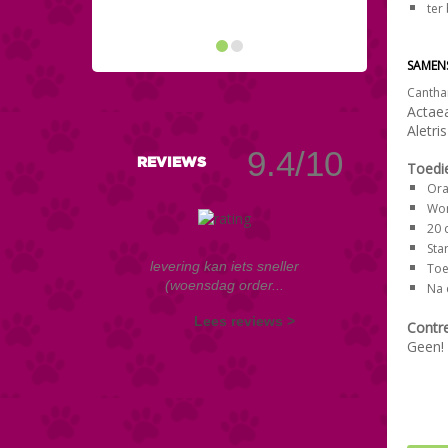
ter
SAMEN
Canthari
Actae
Aletri
9.4/10
REVIEWS
Toedi
Ora
Wom
20 
Sta
levering kan iets sneller
T
o
(woensdag order...
Na 
Lees reviews >
Contre
Geen!