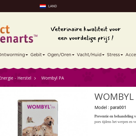
LAND
Ontworming
Gebit
Ogen/Oren
Vacht/Huid
Stress
Acce
Energie - Herstel
>
Wombyl PA
WOMBYL 
Model :
para001
Preventie en behandeling v
poes tijdens het werpen en 