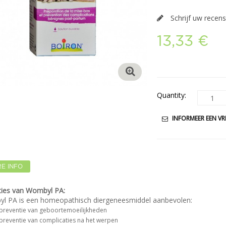
Schrijf uw recens
13,33 €
Quantity:
INFORMEER EEN VR
E INFO
ties van Wombyl PA:
l PA is een homeopathisch diergeneesmiddel aanbevolen:
 preventie van geboortemoeilijkheden
 preventie van complicaties na het werpen