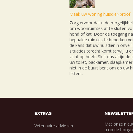
Maak uw woning huisdier-proof
Zorg ervoor dat u de mogelijkhei
om woonruimtes af te sluiten v
hond of kat. Door de toegang na
bepaalde ruimtes te beperken ver
de kans dat uw huisdier in onveil
situaties terecht komt terwijl u e
zicht op heeft. Sluit dus altijd de
uw toilet, badkamer, slaapkamer 
niet in de buurt bent om op uw hu
letten...
EXTRAS
NEWSLETTE
Met onze nieu
Veterinaire adviezen
u op de hoogte