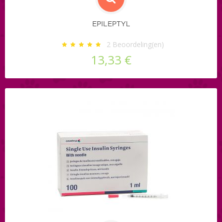
EPILEPTYL
2
Beoordeling(en)
13,33 €